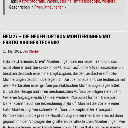
Tags:
Astrofotografie
,
Vaonis
,
stellina
,
smart telescope
,
Vespera
Geschrieben in
Produktneuheiten
»
HEM27 – DIE NEUEN IOPTRON MONTIERUNGEN MIT
ERSTKLASSIGER TECHNIK!
20. Mai 2022,
Jan Ströher
Hybride
„Harmonic Drive“
Montierungen sind ein neuer Trend und das
nicht ohne Grund: Sie sind
kompakt
,
leicht
,
auf Fotostativen einsetzbar
und
besitzen dennoch eine
hohe Tragfähigkeit
, die den „einfacheren“ Foto-
Montierungen deutlich überlegen ist. Darüber hinaus sind sie technisch mit
allen Merkmalen einer großen parallaktischen Montierung ausgestattet.
Durch das Design und ihren mechanischen Aufbau benötigen sie zudem
keinerlei Gegengewicht(e)
– ein weiterer Pluspunkt für den Transport.
Daher kommt auch die Bezeichnung „hybrid“: Man hat die Vorteile einer
Foto-Montierung, wie schneller Aufbau, unkomplizierter Transport,
Kompaktheit und die präzise Nachführung am Himmel. Dies alles ist dann
gepaart mit den Vorzügen der größeren parallaktischen Montierungen, wie
GoTo-Funktionen
, einer
Handsteuerbox mit Objektkatalog
, permanenter