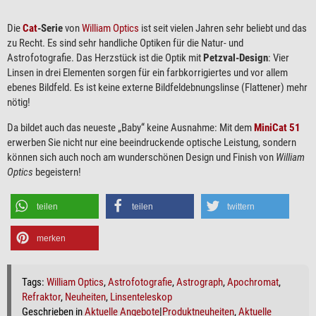
Die
Cat
-Serie
von
William Optics
ist seit vielen Jahren sehr beliebt und das
zu Recht. Es sind sehr handliche Optiken für die Natur- und
Astrofotografie. Das Herzstück ist die Optik mit
Petzval-Design
: Vier
Linsen in drei Elementen sorgen für ein farbkorrigiertes und vor allem
ebenes Bildfeld. Es ist keine externe Bildfeldebnungslinse (Flattener) mehr
nötig!
Da bildet auch das neueste „Baby“ keine Ausnahme: Mit dem
MiniCat 51
erwerben Sie nicht nur eine beeindruckende optische Leistung, sondern
können sich auch noch am wunderschönen Design und Finish von
William
Optics
begeistern!
teilen
teilen
twittern
merken
Tags:
William Optics
,
Astrofotografie
,
Astrograph
,
Apochromat
,
Refraktor
,
Neuheiten
,
Linsenteleskop
Geschrieben in
Aktuelle Angebote
|
Produktneuheiten
,
Aktuelle