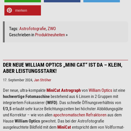
merken
Tags:
Astrofotografie
,
ZWO
Geschrieben in
Produktneuheiten
»
DER NEUE WILLIAM OPTICS „MINI CAT“ IST DA – KLEIN,
ABER LEISTUNGSSTARK!
17. September 2024,
Jan Ströher
Der neue, ultra-kompakte
MiniCat Astrograph
von
William Optics
ist eine
hochwertige Fotomaschine
bestehend aus 6 Linsen in 2 Gruppen mit
integriertem Fokussierer
(WIFD)
. Das schnelle Öffnungsverhältnis von
f/3,5
erlaubt sehr kurze Belichtungszeiten bei höchster Abbildungsgüte
und Korrektur – wie von allen
apochromatischen Refraktoren
aus dem
Hause
William Optics
gewohnt. Das bei der Astrofotografie
ausgeleuchtete Bildfeld mit dem
MiniCat
entspricht dem von Vollformat-