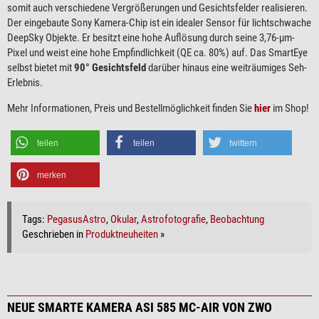
somit auch verschiedene Vergrößerungen und Gesichtsfelder realisieren.
Der eingebaute Sony Kamera-Chip ist ein idealer Sensor für lichtschwache
DeepSky Objekte. Er besitzt eine hohe Auflösung durch seine 3,76-µm-
Pixel und weist eine hohe Empfindlichkeit (QE ca. 80%) auf. Das SmartEye
selbst bietet mit
90° Gesichtsfeld
darüber hinaus eine weiträumiges Seh-
Erlebnis.
Mehr Informationen, Preis und Bestellmöglichkeit finden Sie
hier
im Shop!
teilen
teilen
twittern
merken
Tags:
PegasusAstro
,
Okular
,
Astrofotografie
,
Beobachtung
Geschrieben in
Produktneuheiten
»
NEUE SMARTE KAMERA ASI 585 MC-AIR VON ZWO