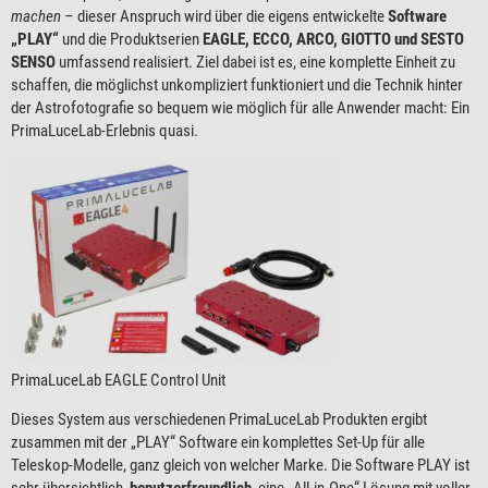
machen
– dieser Anspruch wird über die eigens entwickelte
Software
„PLAY“
und die Produktserien
EAGLE, ECCO, ARCO, GIOTTO und SESTO
SENSO
umfassend realisiert. Ziel dabei ist es, eine komplette Einheit zu
schaffen, die möglichst unkompliziert funktioniert und die Technik hinter
der Astrofotografie so bequem wie möglich für alle Anwender macht: Ein
PrimaLuceLab-Erlebnis quasi.
PrimaLuceLab EAGLE Control Unit
Dieses System aus verschiedenen PrimaLuceLab Produkten ergibt
zusammen mit der „PLAY“ Software ein komplettes Set-Up für alle
Teleskop-Modelle, ganz gleich von welcher Marke. Die Software PLAY ist
sehr übersichtlich,
benutzerfreundlich
, eine „All-in-One“ Lösung mit voller