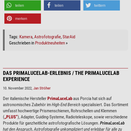
teilen
teilen
twittern
merken
Tags:
Kamera
,
Astrofotografie
,
StarAid
Geschrieben in
Produktneuheiten
»
DAS PRIMALUCELAB-ERLEBNIS / THE PRIMALUCELAB
EXPERIENCE
10. November 2022,
Jan Ströher
Der italienische Hersteller
PrimaLuceLab
aus Porcia hat sich auf
astronomisches Zubehör im
High-End Bereich
spezialisiert. Das Sortiment
umfasst hochwertige Prismenschienen, Rohrschellen und Klemmen
(
„PLUS“
), Adapter, Guiding-Systeme, Radioteleskope, sowie verschiedene
Produkte für ganzheitliche astrofotografische Lösungen.
PrimaLuceLab
hat den Anspruch, Astrofotografie unkompliziert und erlebbar für alle zu