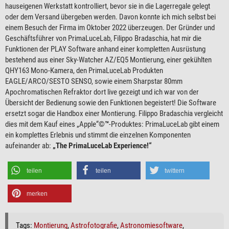
hauseigenen Werkstatt kontrolliert, bevor sie in die Lagerregale gelegt
oder dem Versand übergeben werden. Davon konnte ich mich selbst bei
einem Besuch der Firma im Oktober 2022 überzeugen. Der Gründer und
Geschäftsführer von PrimaLuceLab, Filippo Bradaschia, hat mir die
Funktionen der PLAY Software anhand einer kompletten Ausrüstung
bestehend aus einer Sky-Watcher AZ/EQ5 Montierung, einer gekühlten
QHY163 Mono-Kamera, den PrimaLuceLab Produkten
EAGLE/ARCO/SESTO SENSO, sowie einem Sharpstar 80mm
Apochromatischen Refraktor dort live gezeigt und ich war von der
Übersicht der Bedienung sowie den Funktionen begeistert! Die Software
ersetzt sogar die Handbox einer Montierung. Filippo Bradaschia vergleicht
dies mit dem Kauf eines „Apple“
©
™
-Produktes: PrimaLuceLab gibt einem
ein komplettes Erlebnis und stimmt die einzelnen Komponenten
aufeinander ab:
„The PrimaLuceLab Experience!“
teilen
teilen
twittern
merken
Tags:
Montierung
,
Astrofotografie
,
Astronomiesoftware
,