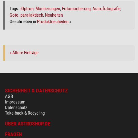
Tags:
iOptron
,
Montierungen
,
Fotomontierung
,
Astrofotografie
,
Goto
,
parallaktisch
,
Neuheiten
Geschrieben in
Produktneuheiten
»
« Ältere Einträge
SICHERHEIT & DATENSCHUTZ
AGB
Impressum
Datenschutz
Take-back & Recycling
ÜBER ASTROSHOP.DE
FRAGEN