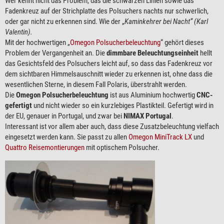
Wer kennt nicht das Problem, das die schwarzen Linien sowie das
Fadenkreuz auf der Strichplatte des Polsuchers nachts nur schwerlich,
oder gar nicht zu erkennen sind. Wie der „
Kaminkehrer bei Nacht“ (Karl
Valentin).
Mit der hochwertigen „
Omegon Polsucherbeleuchtung
“ gehört dieses
Problem der Vergangenheit an. Die
dimmbare Beleuchtungseinheit
hellt
das Gesichtsfeld des Polsuchers leicht auf, so dass das Fadenkreuz vor
dem sichtbaren Himmelsauschnitt wieder zu erkennen ist, ohne dass die
wesentlichen Sterne, in diesem Fall Polaris, überstrahlt werden.
Die
Omegon Polsucherbeleuchtung
ist aus Aluminium hochwertig
CNC-
gefertigt
und nicht wieder so ein kurzlebiges Plastikteil. Gefertigt wird in
der EU, genauer in Portugal, und zwar bei
NIMAX Portugal
.
Interessant ist vor allem aber auch, dass diese Zusatzbeleuchtung vielfach
eingesetzt werden kann. Sie passt zu allen
Omegon MiniTrack LX
und
Quattro Reisemontierungen
mit optischem Polsucher.