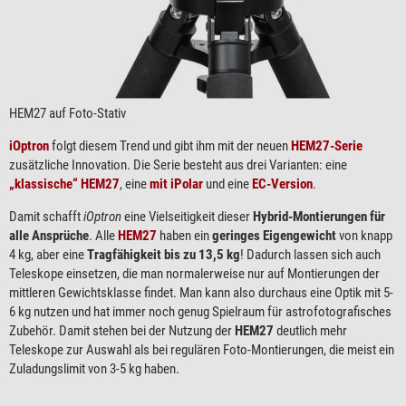
HEM27 auf Foto-Stativ
iOptron
folgt diesem Trend und gibt ihm mit der neuen
HEM27-Serie
zusätzliche Innovation. Die Serie besteht aus drei Varianten: eine
„klassische“ HEM27
, eine
mit iPolar
und eine
EC-Version
.
Damit schafft
iOptron
eine Vielseitigkeit dieser
Hybrid-Montierungen für
alle Ansprüche
. Alle
HEM27
haben ein
geringes Eigengewicht
von knapp
4 kg, aber eine
Tragfähigkeit bis zu 13,5 kg
! Dadurch lassen sich auch
Teleskope einsetzen, die man normalerweise nur auf Montierungen der
mittleren Gewichtsklasse findet. Man kann also durchaus eine Optik mit 5-
6 kg nutzen und hat immer noch genug Spielraum für astrofotografisches
Zubehör. Damit stehen bei der Nutzung der
HEM27
deutlich mehr
Teleskope zur Auswahl als bei regulären Foto-Montierungen, die meist ein
Zuladungslimit von 3-5 kg haben.