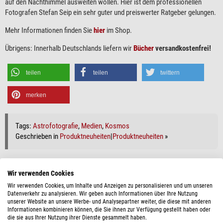
auf den Nachthimmel ausweiten wollen. Hier ist dem professionellen
Fotografen Stefan Seip ein sehr guter und preiswerter Ratgeber gelungen.
Mehr Informationen finden Sie
hier
im Shop.
Übrigens: Innerhalb Deutschlands liefern wir
Bücher
versandkostenfrei!
teilen
teilen
twittern
merken
Tags:
Astrofotografie
,
Medien
,
Kosmos
Geschrieben in
Produktneuheiten
|
Produktneuheiten
»
Wir verwenden Cookies
Wir verwenden Cookies, um Inhalte und Anzeigen zu personalisieren und um unseren
WIEDER LIEFERBAR: DER AUTOGUIDER STARAID
Datenverkehr zu analysieren. Wir geben auch Informationen über Ihre Nutzung
REVOLUTION
unserer Website an unsere Werbe- und Analysepartner weiter, die diese mit anderen
Informationen kombinieren können, die Sie ihnen zur Verfügung gestellt haben oder
16. Juni 2023,
Stefan Taube
die sie aus Ihrer Nutzung ihrer Dienste gesammelt haben.