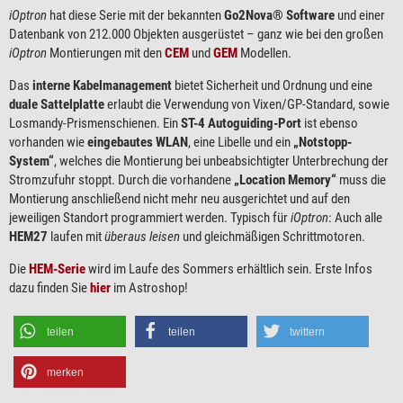
iOptron
hat diese Serie mit der bekannten
Go2Nova® Software
und einer
Datenbank von 212.000 Objekten ausgerüstet – ganz wie bei den großen
iOptron
Montierungen mit den
CEM
und
GEM
Modellen.
Das
interne Kabelmanagement
bietet Sicherheit und Ordnung und eine
duale Sattelplatte
erlaubt die Verwendung von Vixen/GP-Standard, sowie
Losmandy-Prismenschienen. Ein
ST-4 Autoguiding-Port
ist ebenso
vorhanden wie
eingebautes WLAN
, eine Libelle und ein
„Notstopp-
System“
, welches die Montierung bei unbeabsichtigter Unterbrechung der
Stromzufuhr stoppt. Durch die vorhandene
„Location Memory“
muss die
Montierung anschließend nicht mehr neu ausgerichtet und auf den
jeweiligen Standort programmiert werden. Typisch für
iOptron
: Auch alle
HEM27
laufen mit
überaus leisen
und gleichmäßigen Schrittmotoren.
Die
HEM-Serie
wird im Laufe des Sommers erhältlich sein. Erste Infos
dazu finden Sie
hier
im Astroshop!
teilen
teilen
twittern
merken