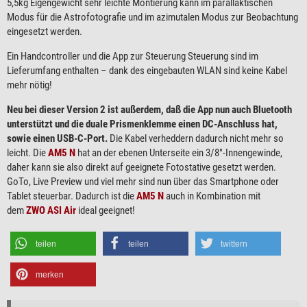
5,5kg Eigengewicht sehr leichte Montierung kann im parallaktischen
Modus für die Astrofotografie und im azimutalen Modus zur Beobachtung
eingesetzt werden.
Ein Handcontroller und die App zur Steuerung Steuerung sind im
Lieferumfang enthalten – dank des eingebauten WLAN sind keine Kabel
mehr nötig!
Neu bei dieser Version 2 ist außerdem, daß die App nun auch Bluetooth
unterstützt und die duale Prismenklemme einen DC-Anschluss hat,
sowie einen USB-C-Port.
Die Kabel verheddern dadurch nicht mehr so
leicht. Die
AM5 N
hat an der ebenen Unterseite ein 3/8″-Innengewinde,
daher kann sie also direkt auf geeignete Fotostative gesetzt werden.
GoTo, Live Preview und viel mehr sind nun über das Smartphone oder
Tablet steuerbar. Dadurch ist die
AM5 N
auch in Kombination mit
dem
ZWO ASI Air
ideal geeignet!
teilen
teilen
twittern
merken