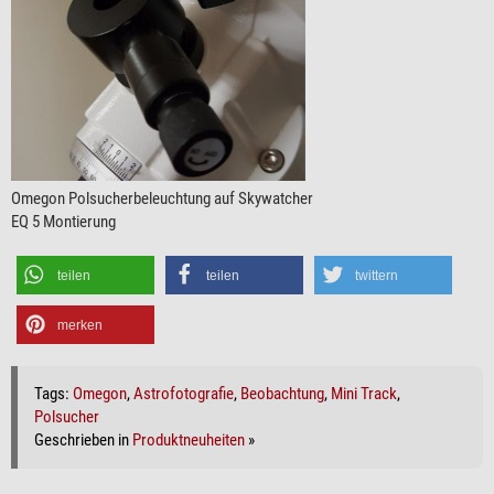
Omegon Polsucherbeleuchtung auf Skywatcher
EQ 5 Montierung
teilen
teilen
twittern
merken
Tags:
Omegon
,
Astrofotografie
,
Beobachtung
,
Mini Track
,
Polsucher
Geschrieben in
Produktneuheiten
»