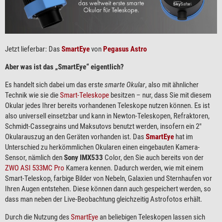
Jetzt lieferbar: Das
SmartEye
von
Pegasus Astro
Aber was ist das „SmartEye“ eigentlich?
Es handelt sich dabei um das erste
smarte Okular
, also mit ähnlicher
Technik wie sie die
Smart-Teleskope
besitzen – nur, dass Sie mit diesem
Okular jedes Ihrer bereits vorhandenen Teleskope nutzen können. Es ist
also universell einsetzbar und kann in Newton-Teleskopen, Refraktoren,
Schmidt-Cassegrains und Maksutovs benutzt werden, insofern ein 2″
Okularauszug an den Geräten vorhanden ist. Das
SmartEye
hat im
Unterschied zu herkömmlichen Okularen einen eingebauten Kamera-
Sensor, nämlich den
Sony IMX533
Color, den Sie auch bereits von der
ZWO ASI 533MC Pro
Kamera kennen. Dadurch werden, wie mit einem
Smart-Teleskop, farbige Bilder von Nebeln, Galaxien und Sternhaufen vor
Ihren Augen entstehen. Diese können dann auch gespeichert werden, so
dass man neben der Live-Beobachtung gleichzeitig Astrofotos erhält.
Durch die Nutzung des
SmartEye
an beliebigen Teleskopen lassen sich