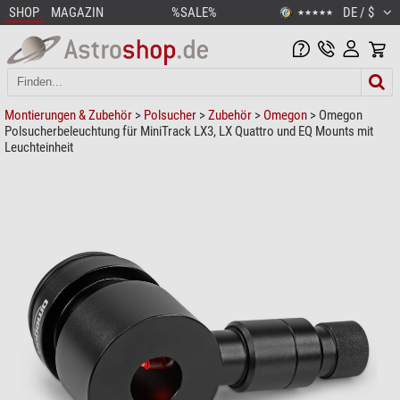
SHOP
MAGAZIN
%SALE%
DE / $
★★★★★
Montierungen & Zubehör
>
Polsucher
>
Zubehör
>
Omegon
> Omegon
Polsucherbeleuchtung für MiniTrack LX3, LX Quattro und EQ Mounts mit
Leuchteinheit