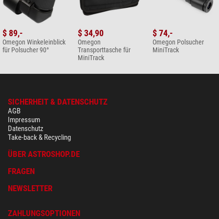
$ 89,-
$ 34,90
$ 74,-
Omegon Winkeleinblick
Omegon
Omegon Polsucher
für Polsucher 90°
Transporttasche für
MiniTrack
MiniTrack
SICHERHEIT & DATENSCHUTZ
AGB
Impressum
Datenschutz
Take-back & Recycling
ÜBER ASTROSHOP.DE
FRAGEN
NEWSLETTER
ZAHLUNGSOPTIONEN