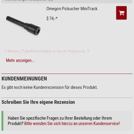
Omegon Polsucher MiniTrack
$ 74,-*
+ Weitere Zubehörprodukte in dieser Kategorie: 2
Mehr anzeigen...
Sonstiges (1)
Varta V393 Uhrenbatterie
1,55V
KUNDENMEINUNGEN
$ 10,90*
Es gibt noch keine Kundenrezension für dieses Produkt.
Schreiben Sie Ihre eigene Rezension
*
Alle Preise inklusive der gesetzlichen Mehrwertsteuer, zzgl. Versandkosten.
Haben Sie spezifische Fragen zu Ihrer Bestellung oder Ihrem
Produkt?
Bitte wenden Sie sich hierzu an unseren Kundenservice!