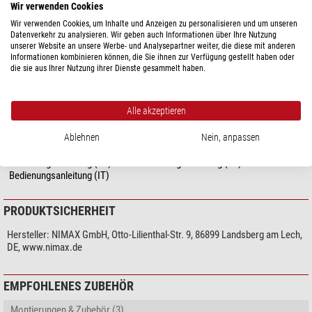
Wir verwenden Cookies
Innendurchmesser (mm)
17,5
Zur Montage wird ein 1,5mm Innensechskantschlüssel benötigt.
Farbe
schwarz
Wir verwenden Cookies, um Inhalte und Anzeigen zu personalisieren und um unseren
Datenverkehr zu analysieren. Wir geben auch Informationen über Ihre Nutzung
Material
Aluminium
Die richtige Batterie (V393) finden Sie unter "Empfohlenes Zubehör".
unserer Website an unsere Werbe- und Analysepartner weiter, die diese mit anderen
Informationen kombinieren können, die Sie ihnen zur Verfügung gestellt haben oder
Sonstiges
die sie aus Ihrer Nutzung ihrer Dienste gesammelt haben.
Unser Expertenkommentar:
Batterietyp
V393 (2 Stück)
Auch passend für Skywatcher EQ 3-2, EQ 5, Meade LX 85, Celestron
Alle akzeptieren
AVX und weitere Montierungen.
DOWNLOADS
Ablehnen
Nein, anpassen
(Achim Mros)
Bedienungsanleitung (DE)
Bedienungsanleitung (EN)
Bedienungsanleitung (ES)
Bedienungsanleitung (FR)
Bedienungsanleitung (IT)
PRODUKTSICHERHEIT
Hersteller:
NIMAX GmbH, Otto-Lilienthal-Str. 9, 86899 Landsberg am Lech,
DE, www.nimax.de
EMPFOHLENES ZUBEHÖR
Montierungen & Zubehör (3)