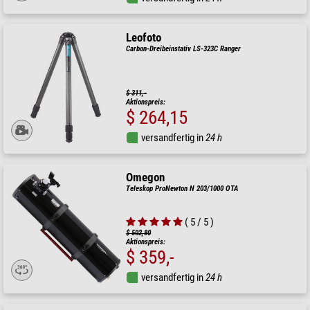
Leofoto
Carbon-Dreibeinstativ LS-323C Ranger
$ 311,-
Aktionspreis:
$ 264,15
versandfertig in
24 h
Omegon
Teleskop ProNewton N 203/1000 OTA
( 5 / 5 )
$ 502,80
Aktionspreis:
$ 359,-
versandfertig in
24 h