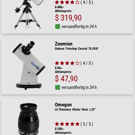
( 4 / 5 )
$ 389,-
Aktionspreis:
$ 319,90
versandfertig in
24 h
Zoomion
Dobson Teleskop Cassini 76 DOB
( 4 / 5 )
$ 59,-
Aktionspreis:
$ 47,90
versandfertig in
24 h
Omegon
LE Planetary Okular 9mm 1,25''
( 5 / 5 )
$ 139,-
Aktionspreis: