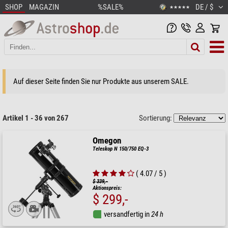
SHOP
MAGAZIN
%SALE%
DE / $
★★★★★
Auf dieser Seite finden Sie nur Produkte aus unserem SALE.
Artikel 1 - 36 von 267
Sortierung:
Omegon
Teleskop N 150/750 EQ-3
( 4.07 / 5 )
$ 339,-
Aktionspreis:
$ 299,-
versandfertig in
24 h