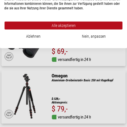
versandfertig in
24 h
Informationen kombinieren können, die Sie ihnen zur Verfügung gestellt haben oder
die sie aus Ihrer Nutzung ihrer Dienste gesammelt haben.
Omegon
Fernglas Talron HD 8x34
Alle akzeptieren
Ablehnen
Nein, anpassen
( 5 / 5 )
$ 89,-
Aktionspreis:
$ 69,-
versandfertig in
24 h
Omegon
Aluminium-Dreibeinstativ Basic 250 mit Kugelkopf
$ 129,-
Aktionspreis:
$ 79,-
versandfertig in
24 h