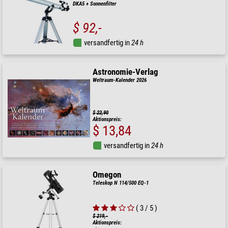
DKA5 + Sonnenfilter
$ 92,-
versandfertig in
24 h
Astronomie-Verlag
Weltraum-Kalender 2026
$ 22,90
Aktionspreis:
$ 13,84
versandfertig in
24 h
Omegon
Teleskop N 114/500 EQ-1
( 3 / 5 )
$ 219,-
Aktionspreis: