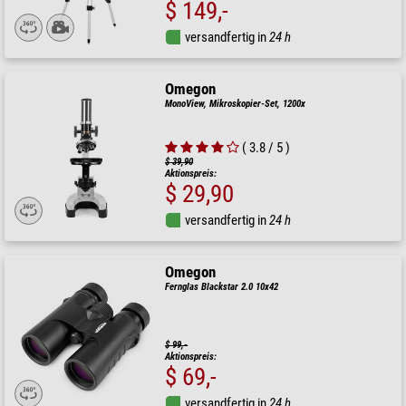
$ 149,-
versandfertig in
24 h
Omegon
MonoView, Mikroskopier-Set, 1200x
( 3.8 / 5 )
$ 39,90
Aktionspreis:
$ 29,90
versandfertig in
24 h
Omegon
Fernglas Blackstar 2.0 10x42
$ 99,-
Aktionspreis:
$ 69,-
versandfertig in
24 h