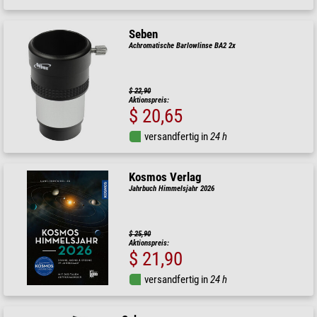
Seben
Achromatische Barlowlinse BA2 2x
$ 22,90
Aktionspreis:
$ 20,65
versandfertig in
24 h
Kosmos Verlag
Jahrbuch Himmelsjahr 2026
$ 25,90
Aktionspreis:
$ 21,90
versandfertig in
24 h