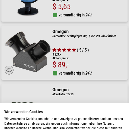
Aktionspreis:
$ 5,65
versandfertig in
24 h
Omegon
Carbonline Zenitspiegel 90°, 1,25'' 99% Dielektrisch
( 5 / 5 )
$ 129,-
Aktionspreis:
$ 89,-
versandfertig in
24 h
Omegon
Monokular 10x25
( 5 / 5 )
Wir verwenden Cookies
$ 49,90
Aktionspreis:
Wir verwenden Cookies, um Inhalte und Anzeigen zu personalisieren und um unseren
$ 34,90
Datenverkehr zu analysieren. Wir geben auch Informationen über Ihre Nutzung
unserer Website an unsere Werbe- und Analysepartner weiter, die diese mit anderen