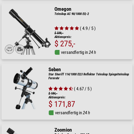
Omegon
Teleskop AC 90/1000 EQ-2
( 4.9 / 5 )
$ 339,-
Aktionspreis:
$ 275,-
versandfertig in
24 h
Seben
Star Sheriff 114/1000 EQ3 Reflektor Teleskop Spiegelteleskop
Fernrohr
( 4.67 / 5 )
$ 184,-
Aktionspreis:
$ 171,87
versandfertig in
24 h
Zoomion