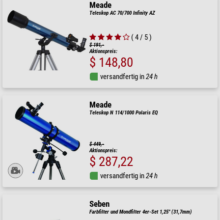
Meade
Teleskop AC 70/700 Infinity AZ
( 4 / 5 )
$ 191,-
Aktionspreis:
$ 148,80
versandfertig in
24 h
Meade
Teleskop N 114/1000 Polaris EQ
$ 449,-
Aktionspreis:
$ 287,22
versandfertig in
24 h
Seben
Farbfilter und Mondfilter 4er-Set 1,25" (31,7mm)