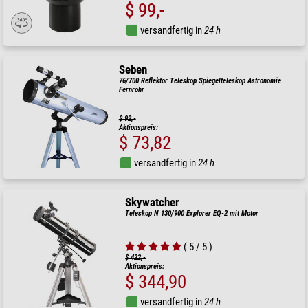
$ 99,-
versandfertig in
24 h
Seben
76/700 Reflektor Teleskop Spiegelteleskop Astronomie
Fernrohr
$ 92,-
Aktionspreis:
$ 73,82
versandfertig in
24 h
Skywatcher
Teleskop N 130/900 Explorer EQ-2 mit Motor
( 5 / 5 )
$ 422,-
Aktionspreis:
$ 344,90
versandfertig in
24 h