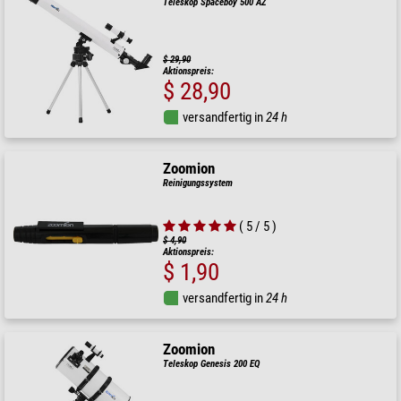
Teleskop Spaceboy 500 AZ
$ 29,90
Aktionspreis:
$ 28,90
versandfertig in
24 h
Zoomion
Reinigungssystem
( 5 / 5 )
$ 4,90
Aktionspreis:
$ 1,90
versandfertig in
24 h
Zoomion
Teleskop Genesis 200 EQ