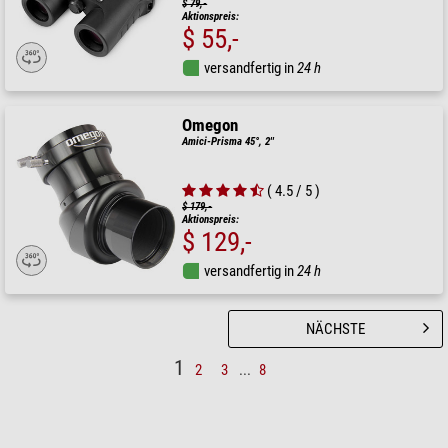
$ 79,-
Aktionspreis:
$ 55,-
versandfertig in
24 h
Omegon
Amici-Prisma 45°, 2''
( 4.5 / 5 )
$ 179,-
Aktionspreis:
$ 129,-
versandfertig in
24 h
NÄCHSTE
1
2
3
...
8