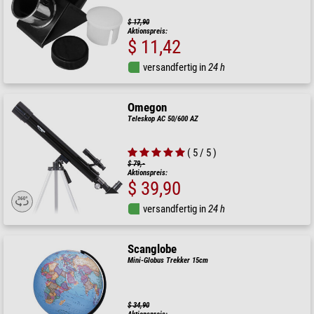
$ 17,90
Aktionspreis:
$ 11,42
versandfertig in
24 h
Omegon
Teleskop AC 50/600 AZ
( 5 / 5 )
$ 79,-
Aktionspreis:
$ 39,90
versandfertig in
24 h
Scanglobe
Mini-Globus Trekker 15cm
$ 34,90