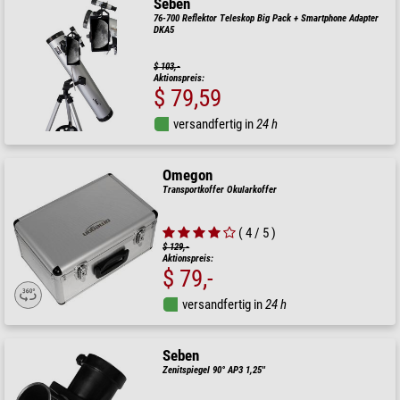
Seben
76-700 Reflektor Teleskop Big Pack + Smartphone Adapter
DKA5
$ 103,-
Aktionspreis:
$ 79,59
versandfertig in
24 h
Omegon
Transportkoffer Okularkoffer
( 4 / 5 )
$ 129,-
Aktionspreis:
$ 79,-
versandfertig in
24 h
Seben
Zenitspiegel 90° AP3 1,25''