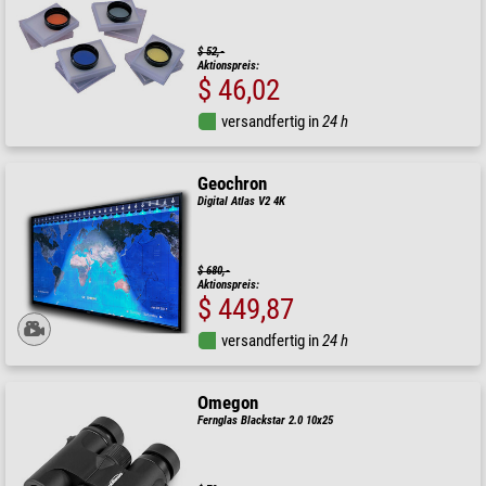
$ 52,-
Aktionspreis:
$ 46,02
versandfertig in
24 h
Geochron
Digital Atlas V2 4K
$ 680,-
Aktionspreis:
$ 449,87
versandfertig in
24 h
Omegon
Fernglas Blackstar 2.0 10x25