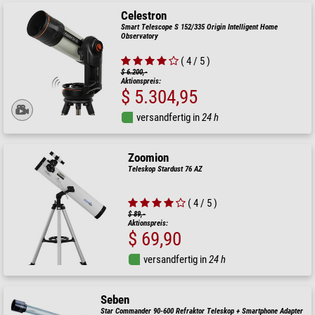
Celestron
Smart Telescope S 152/335 Origin Intelligent Home
Observatory
( 4 / 5 )
$ 6.200,-
Aktionspreis:
$ 5.304,95
versandfertig in
24 h
Zoomion
Teleskop Stardust 76 AZ
( 4 / 5 )
$ 89,-
Aktionspreis:
$ 69,90
versandfertig in
24 h
Seben
Star Commander 90-600 Refraktor Teleskop + Smartphone Adapter