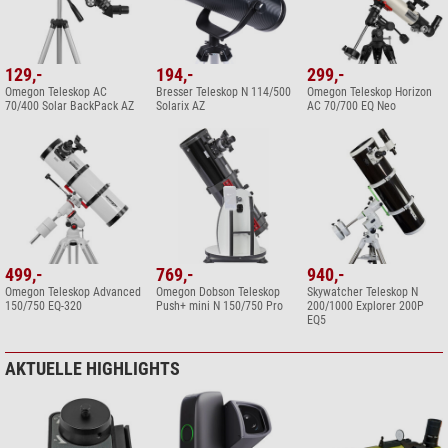
129,-
194,-
299,-
Omegon Teleskop AC
Bresser Teleskop N 114/500
Omegon Teleskop Horizon
70/400 Solar BackPack AZ
Solarix AZ
AC 70/700 EQ Neo
499,-
769,-
940,-
Omegon Teleskop Advanced
Omegon Dobson Teleskop
Skywatcher Teleskop N
150/750 EQ-320
Push+ mini N 150/750 Pro
200/1000 Explorer 200P
EQ5
AKTUELLE HIGHLIGHTS