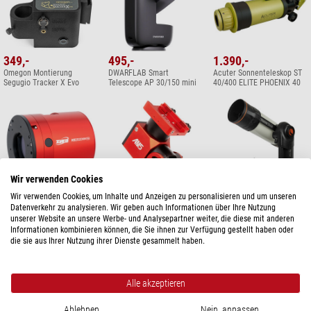
349,-
495,-
1.390,-
Omegon Montierung
DWARFLAB Smart
Acuter Sonnenteleskop ST
Segugio Tracker X Evo
Telescope AP 30/150 mini
40/400 ELITE PHOENIX 40
Wir verwenden Cookies
Wir verwenden Cookies, um Inhalte und Anzeigen zu personalisieren und um unseren
1.860,-
2.660,-
6.400,-
Datenverkehr zu analysieren. Wir geben auch Informationen über Ihre Nutzung
ZWO Kamera ASI 2600 MC
ZWO Montierung AM5N
Celestron Smart Telescope
unserer Website an unsere Werbe- und Analysepartner weiter, die diese mit anderen
Pro Color
Harmonic Equatorial
S 152/335 Origin Intelligent
Informationen kombinieren können, die Sie ihnen zur Verfügung gestellt haben oder
Home Observatory Mark II
die sie aus Ihrer Nutzung ihrer Dienste gesammelt haben.
JETZT INFORMIEREN!
Alle akzeptieren
Ablehnen
Nein, anpassen