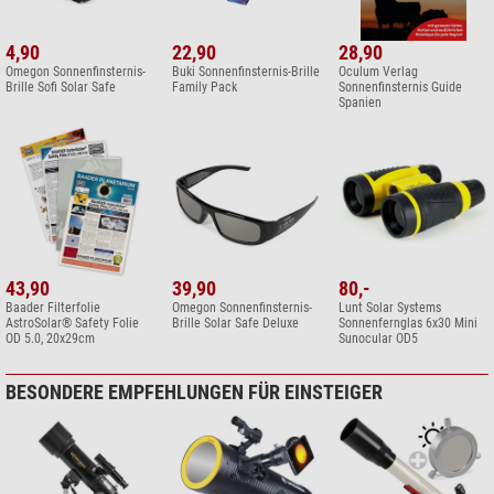
4,90
22,90
28,90
Omegon Sonnenfinsternis-
Buki Sonnenfinsternis-Brille
Oculum Verlag
Brille Sofi Solar Safe
Family Pack
Sonnenfinsternis Guide
Spanien
43,90
39,90
80,-
Baader Filterfolie
Omegon Sonnenfinsternis-
Lunt Solar Systems
AstroSolar® Safety Folie
Brille Solar Safe Deluxe
Sonnenfernglas 6x30 Mini
OD 5.0, 20x29cm
Sunocular OD5
BESONDERE EMPFEHLUNGEN FÜR EINSTEIGER