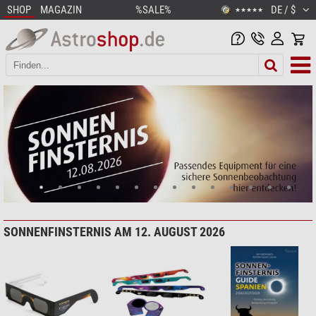
SHOP
MAGAZIN
%SALE%
DE / $
★★★★★
SONNENFINSTERNIS AM 12. AUGUST 2026