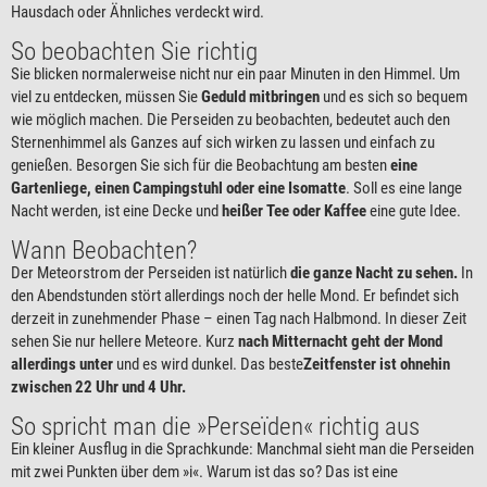
Hausdach oder Ähnliches verdeckt wird.
So beobachten Sie richtig
Sie blicken normalerweise nicht nur ein paar Minuten in den Himmel. Um
viel zu entdecken, müssen Sie
Geduld mitbringen
und es sich so bequem
wie möglich machen. Die Perseiden zu beobachten, bedeutet auch den
Sternenhimmel als Ganzes auf sich wirken zu lassen und einfach zu
genießen. Besorgen Sie sich für die Beobachtung am besten
eine
Gartenliege, einen Campingstuhl oder eine Isomatte
. Soll es eine lange
Nacht werden, ist eine Decke und
heißer Tee oder Kaffee
eine gute Idee.
Wann Beobachten?
Der Meteorstrom der Perseiden ist natürlich
die ganze Nacht zu sehen.
In
den Abendstunden stört allerdings noch der helle Mond. Er befindet sich
derzeit in zunehmender Phase – einen Tag nach Halbmond. In dieser Zeit
sehen Sie nur hellere Meteore. Kurz
nach Mitternacht geht der Mond
allerdings unter
und es wird dunkel. Das beste
Zeitfenster ist ohnehin
zwischen 22 Uhr und 4 Uhr.
So spricht man die »Perseïden« richtig aus
Ein kleiner Ausflug in die Sprachkunde: Manchmal sieht man die Perseiden
mit zwei Punkten über dem »i«. Warum ist das so? Das ist eine