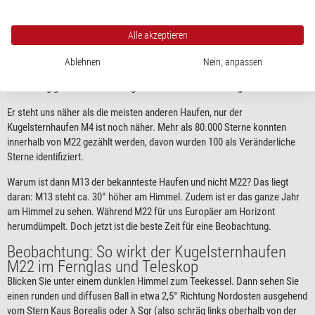
Teleskop einfach fantastisch aus. Und wir stellen uns vor: Könnten wir sie
fragen, würden sie uns sicher eine Geschichte über die Entstehung
unserer eigenen Galaxie erzählen.
Alle akzeptieren
Entfernung und Größe von M22
Ablehnen
Nein, anpassen
Mit einem Durchmesser von 100 Lichtjahren und nur 10.000 Lichjahren
Entfernung gehört M22 zu den größten und schönsten Kugelsternhaufen.
Er steht uns näher als die meisten anderen Haufen, nur der
Kugelsternhaufen M4 ist noch näher. Mehr als 80.000 Sterne konnten
innerhalb von M22 gezählt werden, davon wurden 100 als Veränderliche
Sterne identifiziert.
Warum ist dann M13 der bekannteste Haufen und nicht M22? Das liegt
daran: M13 steht ca. 30° höher am Himmel. Zudem ist er das ganze Jahr
am Himmel zu sehen. Während M22 für uns Europäer am Horizont
herumdümpelt. Doch jetzt ist die beste Zeit für eine Beobachtung.
Beobachtung: So wirkt der Kugelsternhaufen
M22 im Fernglas und Teleskop
Blicken Sie unter einem dunklen Himmel zum Teekessel. Dann sehen Sie
einen runden und diffusen Ball in etwa 2,5° Richtung Nordosten ausgehend
vom Stern Kaus Borealis oder λ Sgr (also schräg links oberhalb von der