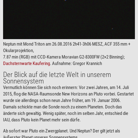
Neptun mit Mond Triton am 26.08.2016 2h41-3h06 MESZ, ACF 355 mm +
Okularprojektion,
7.87 min (RGB) mit CCD-Kamera Moravian G2-8300FW (2×2 Binning);
Dachsternwarte Kaufering
. Aufnahme: Gregor Krannich
Der Blick auf die letzte Welt in unserem
Sonnensystem
Vermutlich können Sie sich noch erinnern: Vor zwei Jahren, am 14. Juli
2015, flog die NASA-Raumsonde New Horizons an Pluto vorbei. Gestartet
wurde sie allerdings schon neun Jahre früher, am 19. Januar 2006.
Damals schickte man die Sonde noch zu einem Planeten. Doch das
änderte sich gewaltig. Wenig später, noch im selben Jahr, entschied die
IAU, dass Pluto kein Planet mehr sein dürfe.
Ab sofort war Pluto ein Zwergplanet. Und Neptun? Der gilt jetzt als
äußerster Planet unseres Sonnensystems.