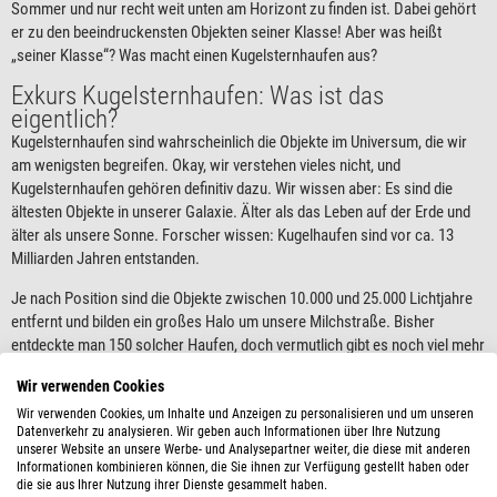
Sommer und nur recht weit unten am Horizont zu finden ist. Dabei gehört
er zu den beeindruckensten Objekten seiner Klasse! Aber was heißt
„seiner Klasse“? Was macht einen Kugelsternhaufen aus?
Exkurs Kugelsternhaufen: Was ist das
eigentlich?
Kugelsternhaufen sind wahrscheinlich die Objekte im Universum, die wir
am wenigsten begreifen. Okay, wir verstehen vieles nicht, und
Kugelsternhaufen gehören definitiv dazu. Wir wissen aber: Es sind die
ältesten Objekte in unserer Galaxie. Älter als das Leben auf der Erde und
älter als unsere Sonne. Forscher wissen: Kugelhaufen sind vor ca. 13
Milliarden Jahren entstanden.
Je nach Position sind die Objekte zwischen 10.000 und 25.000 Lichtjahre
entfernt und bilden ein großes Halo um unsere Milchstraße. Bisher
entdeckte man 150 solcher Haufen, doch vermutlich gibt es noch viel mehr
davon.
Wir verwenden Cookies
Wie man sich vorstellen kann, sind es kugelförmige Ansammlungen von
Wir verwenden Cookies, um Inhalte und Anzeigen zu personalisieren und um unseren
Sternen, die hunderttausende oder sogar eine Million Sterne beherbergen.
Datenverkehr zu analysieren. Wir geben auch Informationen über Ihre Nutzung
unserer Website an unsere Werbe- und Analysepartner weiter, die diese mit anderen
Und zum Zentrum konzentrieren sie sich, beeinflussen sich, halten sich
Informationen kombinieren können, die Sie ihnen zur Verfügung gestellt haben oder
gegenseitig fest. Obwohl sie ganz schön geheimnisvoll sind, sehen sie im
die sie aus Ihrer Nutzung ihrer Dienste gesammelt haben.