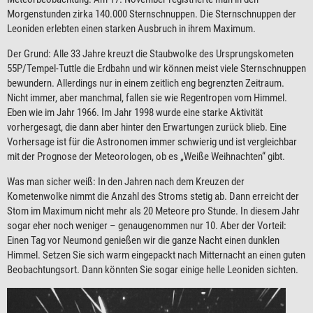
Morgenstunden zirka 140.000 Sternschnuppen. Die Sternschnuppen der
Leoniden erlebten einen starken Ausbruch in ihrem Maximum.
Der Grund: Alle 33 Jahre kreuzt die Staubwolke des Ursprungskometen
55P/Tempel-Tuttle die Erdbahn und wir können meist viele Sternschnuppen
bewundern. Allerdings nur in einem zeitlich eng begrenzten Zeitraum.
Nicht immer, aber manchmal, fallen sie wie Regentropen vom Himmel.
Eben wie im Jahr 1966. Im Jahr 1998 wurde eine starke Aktivität
vorhergesagt, die dann aber hinter den Erwartungen zurück blieb. Eine
Vorhersage ist für die Astronomen immer schwierig und ist vergleichbar
mit der Prognose der Meteorologen, ob es „Weiße Weihnachten“ gibt.
Was man sicher weiß: In den Jahren nach dem Kreuzen der
Kometenwolke nimmt die Anzahl des Stroms stetig ab. Dann erreicht der
Stom im Maximum nicht mehr als 20 Meteore pro Stunde. In diesem Jahr
sogar eher noch weniger – genaugenommen nur 10. Aber der Vorteil:
Einen Tag vor Neumond genießen wir die ganze Nacht einen dunklen
Himmel. Setzen Sie sich warm eingepackt nach Mitternacht an einen guten
Beobachtungsort. Dann könnten Sie sogar einige helle Leoniden sichten.