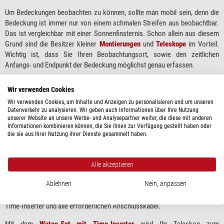
Um Bedeckungen beobachten zu können, sollte man mobil sein, denn die
Bedeckung ist immer nur von einem schmalen Streifen aus beobachtbar.
Das ist vergleichbar mit einer Sonnenfinsternis. Schon allein aus diesem
Grund sind die Besitzer kleiner
Montierungen
und
Teleskope
im Vorteil.
Wichtig ist, dass Sie Ihren Beobachtungsort, sowie den zeitlichen
Anfangs- und Endpunkt der Bedeckung möglichst genau erfassen.
Hier hat sich die Videotechnik bewährt. Mit einer Videokamera
Wir verwenden Cookies
dokumentieren Sie zunächst einfach den Verlauf der Bedeckung. Wenn Sie
Wir verwenden Cookies, um Inhalte und Anzeigen zu personalisieren und um unseren
dann noch einen Time-Inserter haben, wird Ihr Videobild mit einem
Datenverkehr zu analysieren. Wir geben auch Informationen über Ihre Nutzung
Zeitstempel versehen. So können Sie den Beginn und das Ende der
unserer Website an unsere Werbe- und Analysepartner weiter, die diese mit anderen
Bedeckung im Video ablesen. Jetzt brauchen Sie nur noch einen GPS-
Informationen kombinieren können, die Sie ihnen zur Verfügung gestellt haben oder
die sie aus Ihrer Nutzung ihrer Dienste gesammelt haben.
Empfänger zur Dokumentation Ihres Beobachtungsortes und schon sind
Sie Teil des wissenschaftlichen Netzwerkes
International Occultation
Timing Association
(hier geht’s zur
European Section
).
Alle akzeptieren
Wir bieten Ihnen zusammen mit dem Hersteller
Shelyak
das
Watec-Set
Ablehnen
Nein, anpassen
mit Time-Inserter
. In diesem Set finden Sie alles, was Sie brauchen: Eine
sehr empfindliche
Watec-Videokamera
nebst USB-Videograbber, den
Time-Inserter und alle erforderlichen Anschlusskabel.
Mit dem
Watec-Set mit Time-Inserter
wird Ihr Teleskop zum