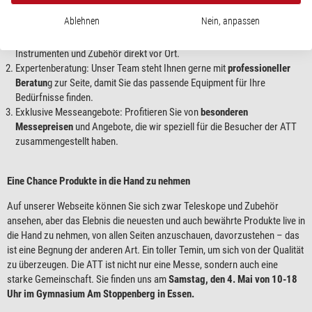
Warum die ATT besuchen?
Ablehnen
Nein, anpassen
Produktvielfalt: Erkunden Sie eine
riesige Auswahl
an astronomischen
Instrumenten und Zubehör direkt vor Ort.
Expertenberatung: Unser Team steht Ihnen gerne mit
professioneller
Beratun
g zur Seite, damit Sie das passende Equipment für Ihre
Bedürfnisse finden.
Exklusive Messeangebote: Profitieren Sie von
besonderen
Messepreisen
und Angebote, die wir speziell für die Besucher der ATT
zusammengestellt haben.
Eine Chance Produkte in die Hand zu nehmen
Auf unserer Webseite können Sie sich zwar Teleskope und Zubehör
ansehen, aber das Elebnis die neuesten und auch bewährte Produkte live in
die Hand zu nehmen, von allen Seiten anzuschauen, davorzustehen – das
ist eine Begnung der anderen Art. Ein toller Temin, um sich von der Qualität
zu überzeugen. Die ATT ist nicht nur eine Messe, sondern auch eine
starke Gemeinschaft. Sie finden uns am
Samstag, den 4. Mai von 10-18
Uhr im Gymnasium Am Stoppenberg in Essen.