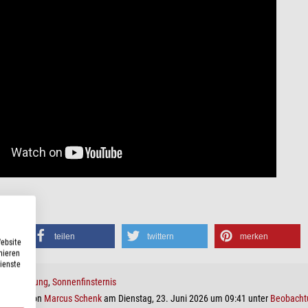
teilen
twittern
merken
Website
nieren
Dienste
beobachtung
,
Sonnenfinsternis
g wurde von
Marcus Schenk
am Dienstag, 23. Juni 2026 um 09:41 unter
Beobacht