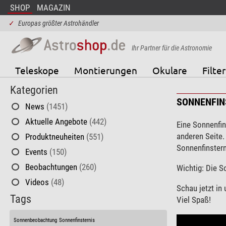
SHOP
MAGAZIN
✓
Europas größter Astrohändler
Ihr Partner für die Astronomie
Teleskope
Montierungen
Okulare
Filter
Kategorien
SONNENFINS
News
(1451)
Aktuelle Angebote
(442)
Eine Sonnenfin
anderen Seite.
Produktneuheiten
(551)
Sonnenfinstern
Events
(150)
Beobachtungen
(260)
Wichtig: Die S
Videos
(48)
Schau jetzt in
Tags
Viel Spaß!
Sonnenbeobachtung
Sonnenfinsternis