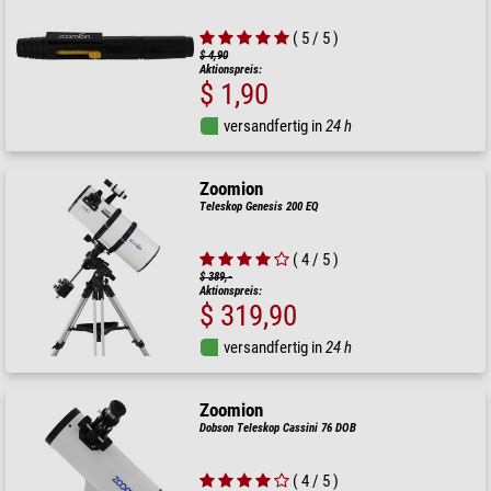
( 5 / 5 )
$ 4,90
Aktionspreis:
$ 1,90
versandfertig in
24 h
Zoomion
Teleskop Genesis 200 EQ
( 4 / 5 )
$ 389,-
Aktionspreis:
$ 319,90
versandfertig in
24 h
Zoomion
Dobson Teleskop Cassini 76 DOB
( 4 / 5 )