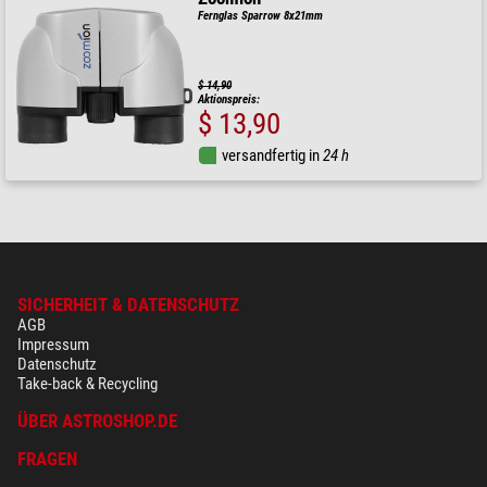
Fernglas Sparrow 8x21mm
$ 14,90
Aktionspreis:
$ 13,90
versandfertig in
24 h
SICHERHEIT & DATENSCHUTZ
AGB
Impressum
Datenschutz
Take-back & Recycling
ÜBER ASTROSHOP.DE
FRAGEN