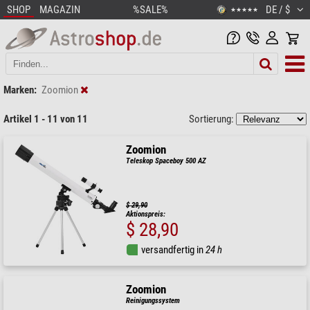
SHOP
MAGAZIN
%SALE%
DE / $
★★★★★
Marken:
Zoomion
Artikel 1 - 11 von 11
Sortierung:
Zoomion
Teleskop Spaceboy 500 AZ
$ 29,90
Aktionspreis:
$ 28,90
versandfertig in
24 h
Zoomion
Reinigungssystem