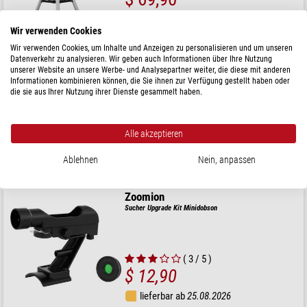
versandfertig in
24 h
Wir verwenden Cookies
Wir verwenden Cookies, um Inhalte und Anzeigen zu personalisieren und um unseren
Zoomion
Datenverkehr zu analysieren. Wir geben auch Informationen über Ihre Nutzung
Fernglas Albatross 10x50mm
unserer Website an unsere Werbe- und Analysepartner weiter, die diese mit anderen
Informationen kombinieren können, die Sie ihnen zur Verfügung gestellt haben oder
die sie aus Ihrer Nutzung ihrer Dienste gesammelt haben.
$ 24,90
Alle akzeptieren
versandfertig in
24 h
Ablehnen
Nein, anpassen
Zoomion
Sucher Upgrade Kit Minidobson
( 3 / 5 )
$ 12,90
lieferbar ab
25.08.2026