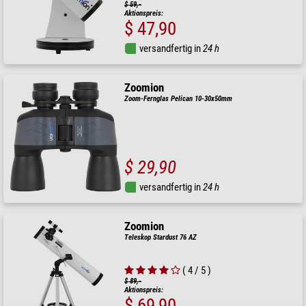
$ 59,-
Aktionspreis:
$ 47,90
versandfertig in
24 h
Zoomion
Zoom-Fernglas Pelican 10-30x50mm
$ 29,90
versandfertig in
24 h
Zoomion
Teleskop Stardust 76 AZ
( 4 / 5 )
$ 89,-
Aktionspreis:
$ 69,90