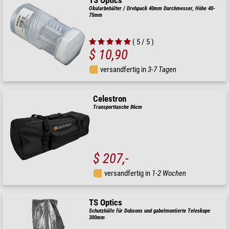
TS Optics
Okularbehälter / Drehpack 40mm Durchmesser, Höhe 40-
75mm
( 5 / 5 )
$ 10,90
versandfertig in
3-7 Tagen
Celestron
Transporttasche 86cm
$ 207,-
versandfertig in
1-2 Wochen
TS Optics
Schutzhülle für Dobsons und gabelmontierte Teleskope
300mm