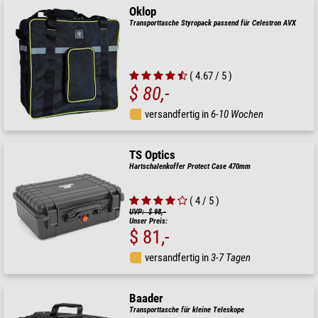
Oklop
Transporttasche Styropack passend für Celestron AVX
( 4.67 / 5 )
$ 80,-
versandfertig in
6-10 Wochen
TS Optics
Hartschalenkoffer Protect Case 470mm
( 4 / 5 )
UVP: $ 98,-
Unser Preis:
$ 81,-
versandfertig in
3-7 Tagen
Baader
Transporttasche für kleine Teleskope