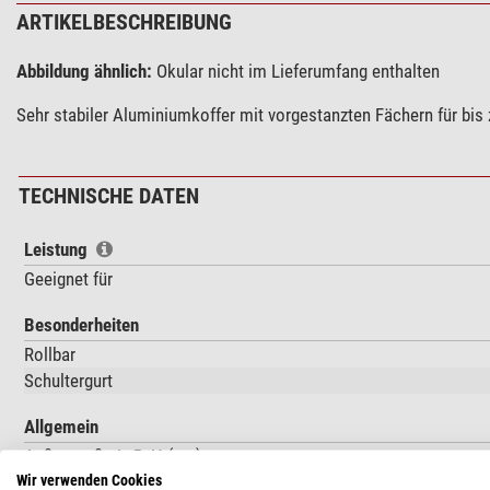
ARTIKELBESCHREIBUNG
Abbildung ähnlich:
Okular nicht im Lieferumfang enthalten
Sehr stabiler Aluminiumkoffer mit vorgestanzten Fächern für bis
TECHNISCHE DATEN
Leistung
Geeignet für
Besonderheiten
Rollbar
Schultergurt
Allgemein
Außenmaße LxBxH (cm)
Wir verwenden Cookies
Innenmaße LxBxH (cm)