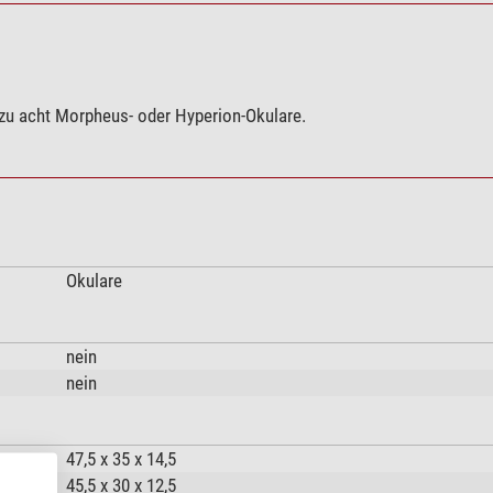
 zu acht Morpheus- oder Hyperion-Okulare.
Okulare
nein
nein
47,5 x 35 x 14,5
45,5 x 30 x 12,5