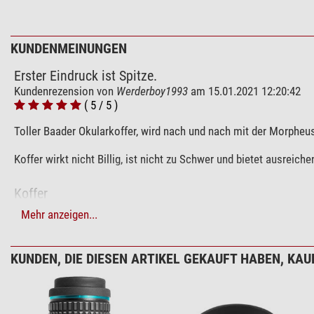
KUNDENMEINUNGEN
Erster Eindruck ist Spitze.
Kundenrezension von
Werderboy1993
am 15.01.2021 12:20:42
( 5 / 5 )
Toller Baader Okularkoffer, wird nach und nach mit der Morpheus 
Koffer wirkt nicht Billig, ist nicht zu Schwer und bietet ausreiche
Koffer
Kundenrezension von
cloudy
am 19.08.2020 16:10:47
Mehr anzeigen...
( 5 / 5 )
Perfekt für die Saubere und Ordentliche Aufbewahrung der Okula
KUNDEN, DIE DIESEN ARTIKEL GEKAUFT HABEN, KAUF
Hyperion Okularkoffer
Kundenrezension von
Swen Filipp
am 03.09.2012 09:38:53
( 5 / 5 )