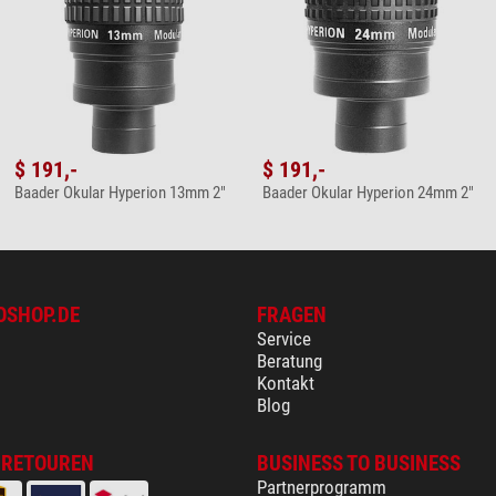
Ich habe bereits den zweiten Koffer um sämtliche Hyperions darin z
ie Okulare gut angepasst sind. Da die Hyperions ja nicht alle die 
den kann, kann jeder seine individuelle Sortierung vornehmen. Ein
a es aber noch zwei weitere Okulare gibt benötigt man dann einen zw
$ 191,-
$ 191,-
Baader Okular Hyperion 13mm 2"
Baader Okular Hyperion 24mm 2"
Produkt?
Bitte wenden Sie sich hierzu an unseren Kundenservice!
OSHOP.DE
FRAGEN
Service
Beratung
Kontakt
Blog
 RETOUREN
BUSINESS TO BUSINESS
Partnerprogramm