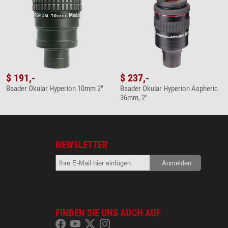
u verstauen. Ich kann den Koffer nur empfehlen wenn man
selbe Größe haben und der Koffer durch individuelle kleine
ziges Manko aus meiner Sicht, dass der Platz nicht für alle zur
eiten Koffer.
$ 191,-
$ 237,-
Baader Okular Hyperion 10mm 2"
Baader Okular Hyperion Aspheric
36mm, 2"
NEWSLETTER
FINDEN SIE UNS AUCH AUF