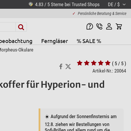
4.83 / 5 Sterne bei Trusted Shops
DE / $
✓
Persönliche Beratung & Service
beobachtung
Ferngläser
% SALE %
 Morpheus-Okulare
( 5 / 5 )
Artikel-Nr.: 20064
koffer für Hyperion- und
☀️ Aufgrund der Sonnenfinsternis am
12.8. ziehen wir Bestellungen von
Sofi-Brillen und allem rund um die