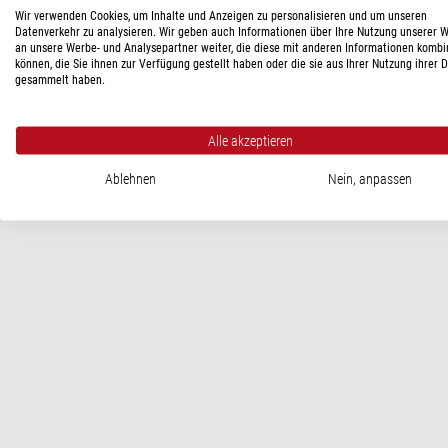
Typ
Wir verwenden Cookies, um Inhalte und Anzeigen zu personalisieren und um unseren
Datenverkehr zu analysieren. Wir geben auch Informationen über Ihre Nutzung unserer 
Bauart
an unsere Werbe- und Analysepartner weiter, die diese mit anderen Informationen kombi
können, die Sie ihnen zur Verfügung gestellt haben oder die sie aus Ihrer Nutzung ihrer 
gesammelt haben.
PRODUKTSICHERHEIT
Alle akzeptieren
Hersteller:
Baader Planetarium GmbH, Zur Sternwarte, 82291 M
Ablehnen
Nein, anpassen