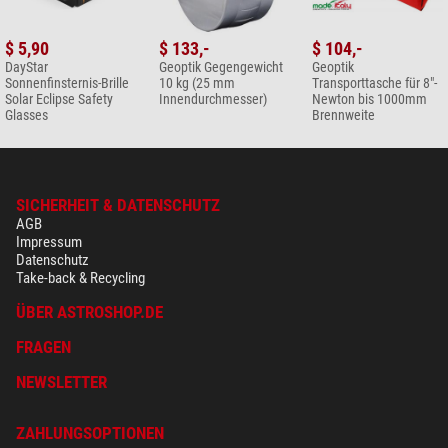
$ 5,90
$ 133,-
$ 104,-
DayStar
Geoptik Gegengewicht
Geoptik
Sonnenfinsternis-Brille
10 kg (25 mm
Transporttasche für 8"-
Solar Eclipse Safety
Innendurchmesser)
Newton bis 1000mm
Glasses
Brennweite
SICHERHEIT & DATENSCHUTZ
AGB
Impressum
Datenschutz
Take-back & Recycling
ÜBER ASTROSHOP.DE
FRAGEN
NEWSLETTER
ZAHLUNGSOPTIONEN