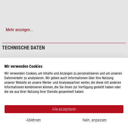
Mehr anzeigen...
TECHNISCHE DATEN
Leistung
Wir verwenden Cookies
Geeignet für
Montierung
Wir verwenden Cookies, um Inhalte und Anzeigen zu personalisieren und um unseren
Passend für ...
Star Adventurer GTi Wi-Fi GoTo
Datenverkehr zu analysieren. Wir geben auch Informationen über Ihre Nutzung
unserer Website an unsere Werbe- und Analysepartner weiter, die diese mit anderen
Ausstattung
Informationen kombinieren können, die Sie ihnen zur Verfügung gestellt haben oder
die sie aus Ihrer Nutzung ihrer Dienste gesammelt haben.
Sonstiger Inhalt
Schaumstoffeinlage
Allgemein
Alle akzeptieren
Farbe
rot
Typ
Transport & Aufbewahrung
Ablehnen
Nein, anpassen
Länge (cm)
45