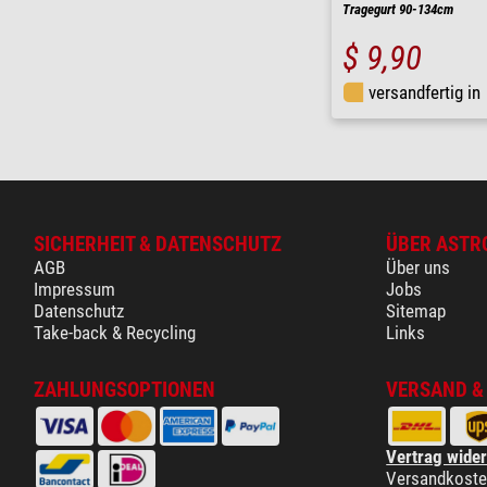
Tragegurt 90-134cm
$ 9,90
versandfertig in
SICHERHEIT & DATENSCHUTZ
ÜBER ASTR
AGB
Über uns
Impressum
Jobs
Datenschutz
Sitemap
Take-back & Recycling
Links
ZAHLUNGSOPTIONEN
VERSAND &
Vertrag wide
Versandkost