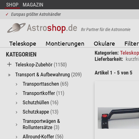
SHOP
MAGAZIN
✓
Europas größter Astrohändler
Ihr Partner für die Astronomie
Teleskope
Montierungen
Okulare
Filter
Kategorien:
Telesko
KATEGORIEN
Lieferbarkeit:
kurzfri
Teleskop-Zubehör
(1150)
Artikel 1 - 5 von 5
Transport & Aufbewahrung
(209)
Transporttaschen
(65)
Transportkoffer
(11)
Schutzhüllen
(16)
Schutzkappe
(13)
Transportwägen &
Rolluntersätze
(3)
Allround-Koffer
(56)