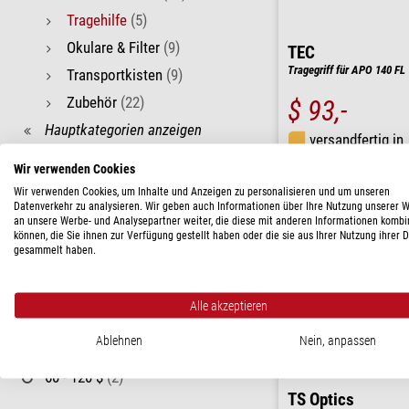
Tragehilfe
(5)
Okulare & Filter
(9)
TEC
Tragegriff für APO 140 FL
Transportkisten
(9)
Zubehör
(22)
$ 93,-
Hauptkategorien anzeigen
versandfertig in
LIEFERBARKEIT
Wir verwenden Cookies
Wir verwenden Cookies, um Inhalte und Anzeigen zu personalisieren und um unseren
kurzfristig
(5)
Datenverkehr zu analysieren. Wir geben auch Informationen über Ihre Nutzung unserer 
an unsere Werbe- und Analysepartner weiter, die diese mit anderen Informationen kombi
MARKEN
können, die Sie ihnen zur Verfügung gestellt haben oder die sie aus Ihrer Nutzung ihrer 
gesammelt haben.
TEC
(2)
TS Optics
(2)
Alle akzeptieren
PREIS
Ablehnen
Nein, anpassen
< 60 $
(3)
60 - 120 $
(2)
TS Optics