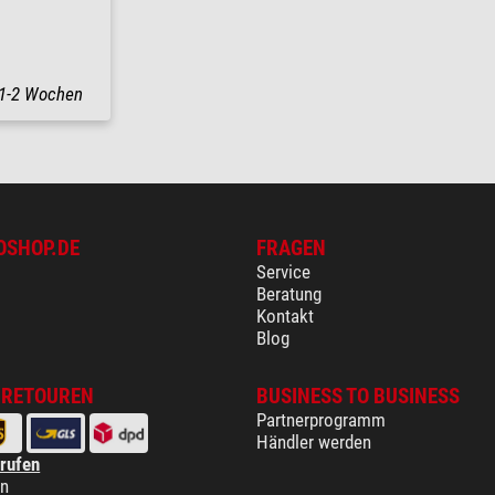
1-2 Wochen
OSHOP.DE
FRAGEN
Service
Beratung
Kontakt
Blog
 RETOUREN
BUSINESS TO BUSINESS
Partnerprogramm
Händler werden
rrufen
en