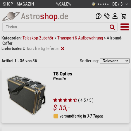
SHOP
MAGAZIN
%SALE%
DE / $
★★★★★
Kategorien:
Teleskop-Zubehör
>
Transport & Aufbewahrung
>
Allround-
Koffer
Lieferbarkeit:
kurzfristig lieferbar
Artikel 1 - 36 von 56
Sortierung:
TS Optics
Flexkoffer
( 4.5 / 5 )
$ 55,-
versandfertig in
3-7 Tagen