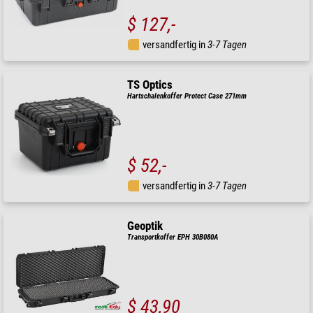
$ 127,-
versandfertig in
3-7 Tagen
TS Optics
Hartschalenkoffer Protect Case 271mm
$ 52,-
versandfertig in
3-7 Tagen
Geoptik
Transportkoffer EPH 30B080A
$ 43,90