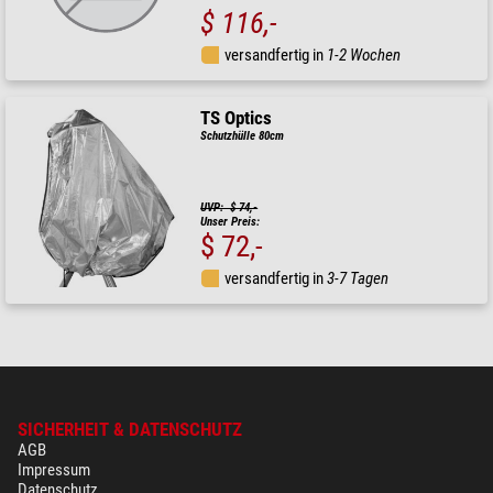
$ 116,-
versandfertig in
1-2 Wochen
TS Optics
Schutzhülle 80cm
UVP: $ 74,-
Unser Preis:
$ 72,-
versandfertig in
3-7 Tagen
SICHERHEIT & DATENSCHUTZ
AGB
Impressum
Datenschutz