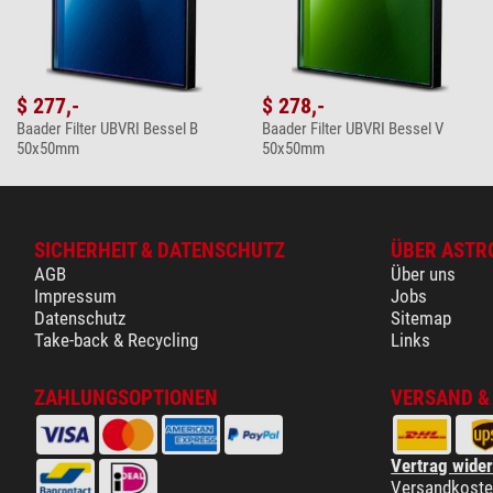
$ 277,-
$ 278,-
Baader Filter UBVRI Bessel B
Baader Filter UBVRI Bessel V
50x50mm
50x50mm
SICHERHEIT & DATENSCHUTZ
ÜBER ASTR
AGB
Über uns
Impressum
Jobs
Datenschutz
Sitemap
Take-back & Recycling
Links
ZAHLUNGSOPTIONEN
VERSAND &
Vertrag wide
Versandkost