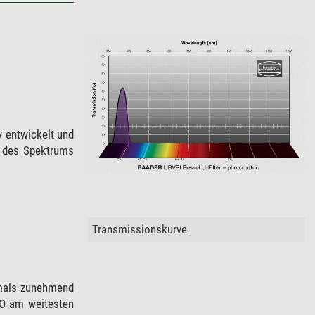
 entwickelt und
h des Spektrums
Transmissionskurve
amals zunehmend
SO am weitesten