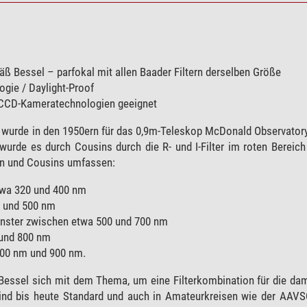
ß Bessel – parfokal mit allen Baader Filtern derselben Größe
gie / Daylight-Proof
 CCD-Kameratechnologien geeignet
wurde in den 1950ern für das 0,9m-Teleskop McDonald Observatory
wurde es durch Cousins durch die R- und I-Filter im roten Bereic
on und Cousins umfassen:
twa 320 und 400 nm
0 und 500 nm
fenster zwischen etwa 500 und 700 nm
 und 800 nm
700 nm und 900 nm.
 Bessel sich mit dem Thema, um eine Filterkombination für die d
 sind bis heute Standard und auch in Amateurkreisen wie der AAV