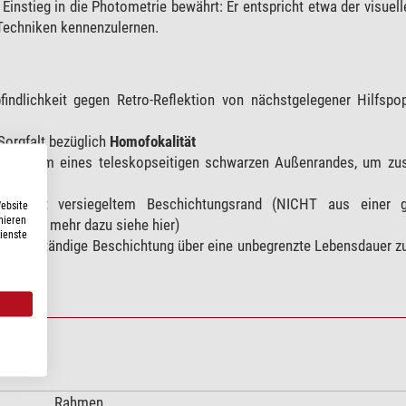
 Einstieg in die Photometrie bewährt: Er entspricht etwa der visuell
 Techniken kennenzulernen.
indlichkeit gegen Retro-Reflektion von nächstgelegener Hilfspop
Sorgfalt bezüglich
Homofokalität
or in Form eines teleskopseitigen schwarzen Außenrandes, um zusä
n
et, mit versiegeltem Beschichtungsrand (NICHT aus einer g
Website
nieren
rändern mehr dazu siehe hier)
Dienste
ungsbeständige Beschichtung über eine unbegrenzte Lebensdauer z
Rahmen