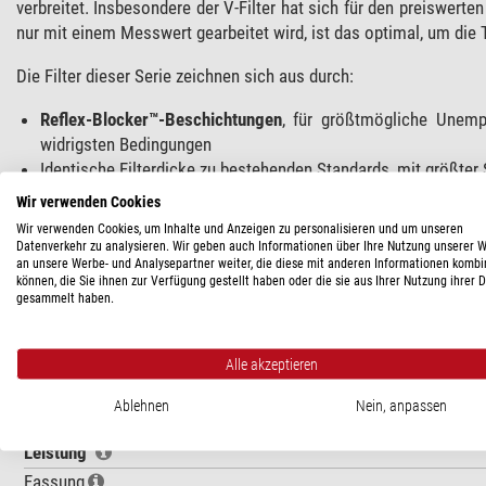
verbreitet. Insbesondere der V-Filter hat sich für den preiswerten
nur mit einem Messwert gearbeitet wird, ist das optimal, um die
Die Filter dieser Serie zeichnen sich aus durch:
Reflex-Blocker™-Beschichtungen
, für größtmögliche Unempf
widrigsten Bedingungen
Identische Filterdicke zu bestehenden Standards, mit größter 
Geschwärzte Ränder
rundum, mit Filter-Frontseiten-Indikat
Wir verwenden Cookies
Reflexion durch auf den Filterrand fallendes Licht zu vermeide
Wir verwenden Cookies, um Inhalte und Anzeigen zu personalisieren und um unseren
Jeder Filter individuell
feinoptisch poliert
und beschicht
Datenverkehr zu analysieren. Wir geben auch Informationen über Ihre Nutzung unserer 
an unsere Werbe- und Analysepartner weiter, die diese mit anderen Informationen kombi
herausgeschnitten – mit dadurch freiliegenden Beschichtungs
können, die Sie ihnen zur Verfügung gestellt haben oder die sie aus Ihrer Nutzung ihrer 
Life-Coat™:
nochmals härtere Beschichtungen, um eine alter
gesammelt haben.
selbst bei widrigsten Umgebungen
Alle akzeptieren
TECHNISCHE DATEN
Ablehnen
Nein, anpassen
Leistung
Fassung