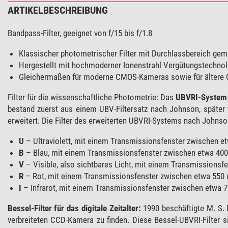
ARTIKELBESCHREIBUNG
Bandpass-Filter, geeignet von f/15 bis f/1.8
Klassischer photometrischer Filter mit Durchlassbereich gemä
Hergestellt mit hochmoderner Ionenstrahl Vergütungstechnolo
Gleichermaßen für moderne CMOS-Kameras sowie für ältere
Filter für die wissenschaftliche Photometrie: Das
UBVRI-System
bestand zuerst aus einem UBV-Filtersatz nach Johnson, später 
erweitert. Die Filter des erweiterten UBVRI-Systems nach Johns
U
– Ultraviolett, mit einem Transmissionsfenster zwischen e
B
– Blau, mit einem Transmissionsfenster zwischen etwa 40
V
– Visible, also sichtbares Licht, mit einem Transmissions
R
– Rot, mit einem Transmissionsfenster zwischen etwa 550
I
– Infrarot, mit einem Transmissionsfenster zwischen etwa 
Bessel-Filter für das digitale Zeitalter:
1990 beschäftigte M. S.
verbreiteten CCD-Kamera zu finden. Diese Bessel-UBVRI-Filter