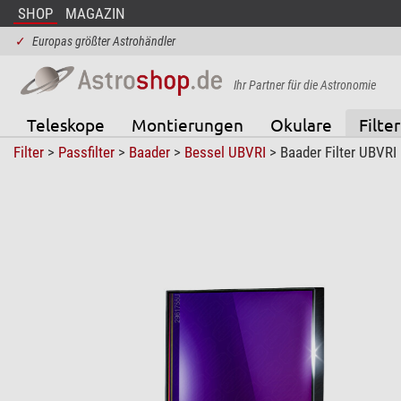
SHOP
MAGAZIN
✓
Europas größter Astrohändler
Ihr Partner für die Astronomie
Teleskope
Montierungen
Okulare
Filter
Filter
>
Passfilter
>
Baader
>
Bessel UBVRI
> Baader Filter UBVR