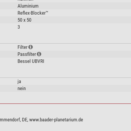
Aluminium
Reflex-Blocker™
50 x 50
3
Filter
Passfilter
Bessel UBVRI
ja
nein
ammendorf, DE, www.baader-planetarium.de