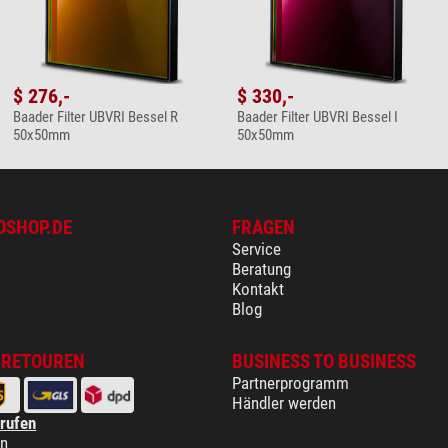
$ 276,-
$ 330,-
Baader Filter UBVRI Bessel R
Baader Filter UBVRI Bessel I
50x50mm
50x50mm
OSHOP.DE
FRAGEN
Service
Beratung
Kontakt
Blog
 RETOUREN
BUSINESS TO BUSINESS
Partnerprogramm
Händler werden
rrufen
en