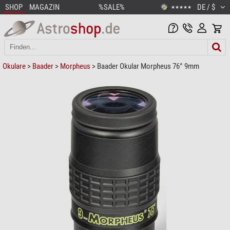
SHOP
MAGAZIN
%SALE%
DE / $
★★★★★
Okulare
>
Baader
>
Morpheus
> Baader Okular Morpheus 76° 9mm