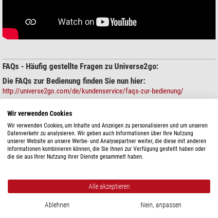
FAQs - Häufig gestellte Fragen zu Universe2go:
Die FAQs zur Bedienung finden Sie nun hier:
http://universe2go.com/de/kundenservice/faqs-zur-bedienung/
Die FAQs bei Problemen finden Sie nun hier:
Wir verwenden Cookies
http://universe2go.com/de/kundenservice/faqs-bei-problemen/
Wir verwenden Cookies, um Inhalte und Anzeigen zu personalisieren und um unseren
Datenverkehr zu analysieren. Wir geben auch Informationen über Ihre Nutzung
Die FAQs für Fragen vor dem Kauf finden Sie hier:
unserer Website an unsere Werbe- und Analysepartner weiter, die diese mit anderen
http://universe2go.com/de/kundenservice/faqs-vor-dem-kauf/
Informationen kombinieren können, die Sie ihnen zur Verfügung gestellt haben oder
die sie aus Ihrer Nutzung ihrer Dienste gesammelt haben.
UNIVERSE2GO
Alle akzeptieren
Ablehnen
Nein, anpassen