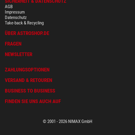
SICHERHEIT & DATENSCHUTZ
$ 19,90*
AGB
+ Weitere Zubehörprodukte in dieser Kategorie: 1
Impressum
Datenschutz
*
Alle Preise inklusive der gesetzlichen Mehrwertsteuer, zzgl. Versandkosten.
Take-back & Recycling
ÜBER ASTROSHOP.DE
FRAGEN
NEWSLETTER
ZAHLUNGSOPTIONEN
VERSAND & RETOUREN
BUSINESS TO BUSINESS
FINDEN SIE UNS AUCH AUF
© 2001 - 2026 NIMAX GmbH