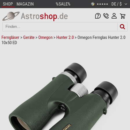
SHOP
MAGAZIN
%SALE%
DE / $
★★★★★
Ferngläser
>
Geräte
>
Omegon
>
Hunter 2.0
> Omegon Fernglas Hunter 2.0
10x50 ED