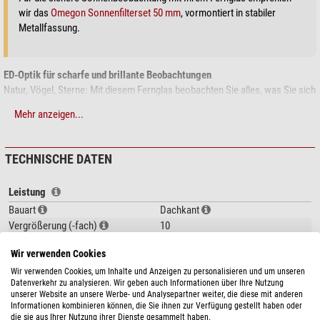
wir das
Omegon Sonnenfilterset 50 mm
, vormontiert in stabiler
Metallfassung.
ED-Optik für scharfe und brillante Beobachtungen
Natur, Vögel, Sterne: Mit diesem Fernglas beobachten Sie alles, was Sie sich
wünschen in gestochener Schärfe. Eine neue Optik mit ED-Spezialglas
Mehr anzeigen...
liefert erstaunlich klare Bilder mit mehr Kontrast. Dazu ein riesiges
Gesichtsfeld, wie es sonst nur bei teureren Ferngläsern der Fall ist. Hunter
2.0 bedeutet: Profibeobachtungen zum günstigen Preis.
TECHNISCHE DATEN
Die Vorteile auf einen Blick:
Leistung
Wasserdicht und beschlagfrei (Stickstoff-Füllung), damit Sie an Regen-
Bauart
Dachkant
und Sonnentagen Beobachtungen genießen können
Vergrößerung (-fach)
10
ED-Optik aus Spezialglas für weniger Farbränder und deutlich mehr
Frontlinsendurchmesser (mm)
50
Kontrast und klare Blicke bei der Beobachtung
Wir verwenden Cookies
Austrittspupille (mm)
5,14
Antireflex-Vergütung und BAK4-Prisma, für helle und glasklare Bilder bis
Wir verwenden Cookies, um Inhalte und Anzeigen zu personalisieren und um unseren
Augenabstand (mm)
18,1
in die Dämmerung
Datenverkehr zu analysieren. Wir geben auch Informationen über Ihre Nutzung
Augenmuscheln
drehbar
Extragroßes Sehfeld: Überblicken Sie einen riesigen Bereich - für mehr
unserer Website an unsere Werbe- und Analysepartner weiter, die diese mit anderen
Dioptrienausgleich (Dpt.)
-3
WOW bei der Naturbeobachtung
Informationen kombinieren können, die Sie ihnen zur Verfügung gestellt haben oder
die sie aus Ihrer Nutzung ihrer Dienste gesammelt haben.