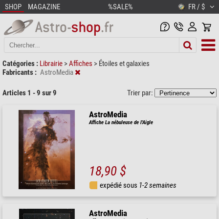
SHOP
MAGAZINE
%SALE%
FR / $
Catégories :
Librairie
>
Affiches
>
Étoiles et galaxies
Fabricants :
AstroMedia
Articles 1 - 9 sur 9
Trier par:
AstroMedia
Affiche La nébuleuse de l'Aigle
18,90 $
expédié sous
1-2 semaines
AstroMedia