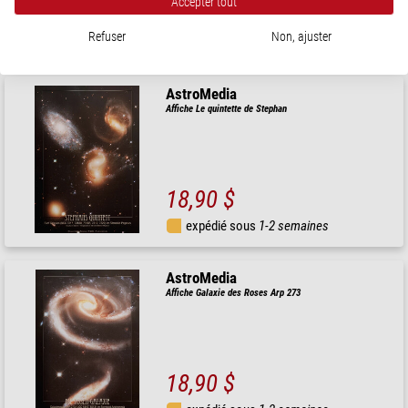
Accepter tout
18,90 $
Refuser
Non, ajuster
expédié sous
1-2 semaines
AstroMedia
Affiche Le quintette de Stephan
18,90 $
expédié sous
1-2 semaines
AstroMedia
Affiche Galaxie des Roses Arp 273
18,90 $