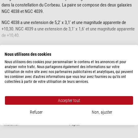
dans la constellation du Corbeau. La paire se compose des deux galaxies
NGC 4038 et NGC 4039.
NGC 4038 a une extension de 5,2' x 3,1' et une magnitude apparente de
+10,30. NGC 4039 a une extension de 3,1' x 1,6' et une magnitude apparente
de +10,40.
La fusion des deux galaxies entraîne notamment une compression du gaz
montre plus...
interstellaire et induit la formation d'étoiles. Les zones de formation
Nous utilisons des cookies
stellaire ainsi créées et les nébuleuses d'émission qui leur sont associées
Nous utilisons des cookies pour personnaliser le contenu et les annonces et pour
sont visibles sous forme de nœuds lumineux dans les bras spiraux. Les
analyser notre trafic. Nous partageons également des informations sur votre
SPÉCIFICATIONS
utilisation de notre site avec nos partenaires publicitaires et analytiques, qui peuvent
galaxies Antenne ont été découvertes le 7 février 1785 par William Herschel.
les combiner avec d'autres informations que vous leur avez fournies ou qu'ils ont
collectées à partir de votre utilisation de leurs services.
Données générales
Langue
allemand et anglais
Image au verso
non
Accepter tout
Motif
Ciel profond
Hauteur (cm)
59,4
Refuser
Non, ajuster
Largeur (cm)
42
Matériel
Papier