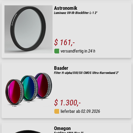
Astronomik
Luminanz UV-IR-Blockfilter L-1 2"
$ 161,-
versandfertig in
24 h
Baader
Filter H-alpha/OIII/SII CMOS Ultra-Narrowband 2"
$ 1.300,-
lieferbar ab
02.09.2026
Omegon