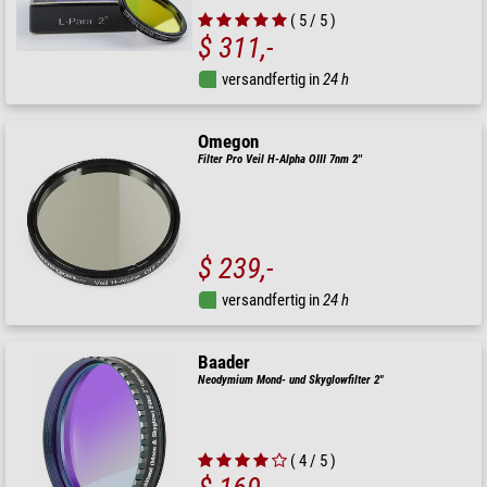
( 5 / 5 )
$ 311,-
versandfertig in
24 h
Omegon
Filter Pro Veil H-Alpha OIII 7nm 2''
$ 239,-
versandfertig in
24 h
Baader
Neodymium Mond- und Skyglowfilter 2"
( 4 / 5 )