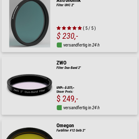
Astronomik
Filter UHC 2"
( 5 / 5 )
$ 230,-
versandfertig in
24 h
ZWO
Filter Duo-Band 2"
UVP: $ 277,-
Unser Preis:
$ 249,-
versandfertig in
24 h
Omegon
Farbfilter #12 Gelb 2''