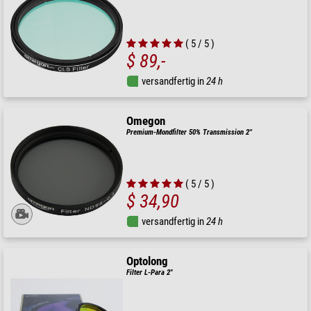
( 5 / 5 )
$ 89,-
versandfertig in
24 h
Omegon
Premium-Mondfilter 50% Transmission 2''
( 5 / 5 )
$ 34,90
versandfertig in
24 h
Optolong
Filter L-Para 2"