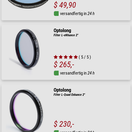
$ 49,90
versandfertig in
24 h
Optolong
Filter L-eNhance 2"
( 5 / 5 )
$ 265,-
versandfertig in
24 h
Optolong
Filter L-Quad Enhance 2"
$ 230,-