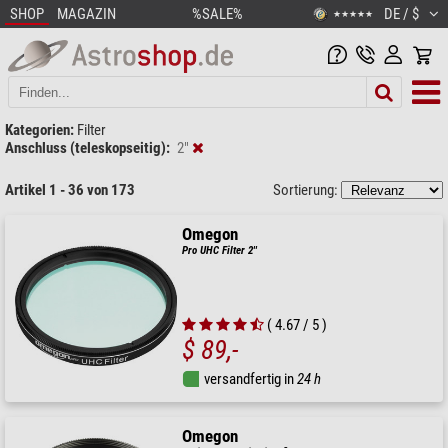
SHOP
MAGAZIN
%SALE%
DE / $
★★★★★
Kategorien:
Filter
Anschluss (teleskopseitig):
2"
Artikel 1 - 36 von 173
Sortierung:
Omegon
Pro UHC Filter 2''
( 4.67 / 5 )
$ 89,-
versandfertig in
24 h
Omegon