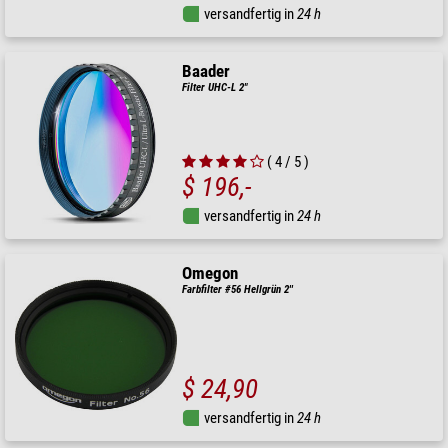
versandfertig in
24 h
Baader
Filter UHC-L 2"
( 4 / 5 )
$ 196,-
versandfertig in
24 h
Omegon
Farbfilter #56 Hellgrün 2''
$ 24,90
versandfertig in
24 h