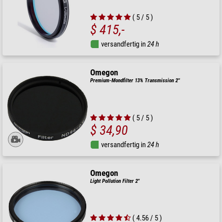
( 5 / 5 )
$ 415,-
versandfertig in
24 h
Omegon
Premium-Mondfilter 13% Transmission 2''
( 5 / 5 )
$ 34,90
versandfertig in
24 h
Omegon
Light Pollution Filter 2"
( 4.56 / 5 )