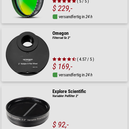
( 5 / 5 )
$ 229,-
versandfertig in
24 h
Omegon
Filterrad 5x 2''
( 4.57 / 5 )
$ 169,-
versandfertig in
24 h
Explore Scientific
Variabler Polfilter 2"
$ 92,-