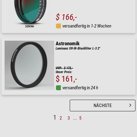
$ 166,-
versandfertig in
1-2 Wochen
Astronomik
Luminanz UV-IR-Blockfilter L-3 2"
UVP: $ 173,-
Unser Preis:
$ 161,-
versandfertig in
24 h
NÄCHSTE
1
2
3
...
5