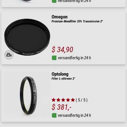
versandfertig in
24 h
Omegon
Premium-Mondfilter 25% Transmission 2''
$ 34,90
versandfertig in
24 h
Optolong
Filter L-eXtreme 2"
( 5 / 5 )
$ 381,-
versandfertig in
24 h