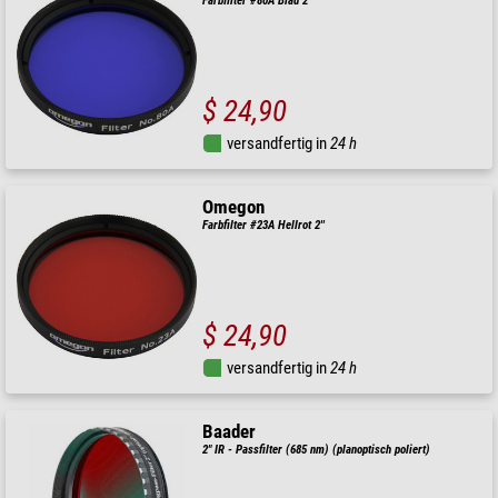
Farbfilter #80A Blau 2''
$ 24,90
versandfertig in
24 h
Omegon
Farbfilter #23A Hellrot 2''
$ 24,90
versandfertig in
24 h
Baader
2" IR - Passfilter (685 nm) (planoptisch poliert)