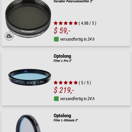
Variabler Polarisationsfilter 2"
( 4.88 / 5 )
$ 59,-
versandfertig in
24 h
Optolong
Filter L-Pro 2''
( 5 / 5 )
$ 219,-
versandfertig in
24 h
Optolong
Filter L-Ultimate 2"