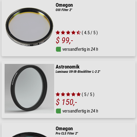
Omegon
OIII Filter 2"
( 4.5 / 5 )
$ 99,-
versandfertig in
24 h
Astronomik
Luminanz UV-IR-Blockfilter L-2 2"
( 5 / 5 )
$ 150,-
versandfertig in
24 h
Omegon
Pro CLS Filter 2''