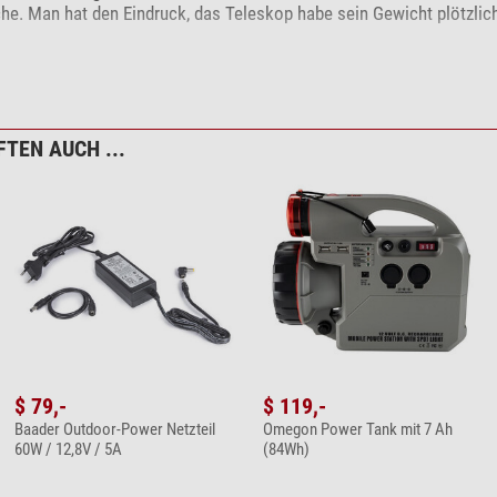
asche. Man hat den Eindruck, das Teleskop habe sein Gewicht plötzlic
TEN AUCH ...
Produkt?
Bitte wenden Sie sich hierzu an unseren Kundenservice!
$ 79,-
$ 119,-
Baader Outdoor-Power Netzteil
Omegon Power Tank mit 7 Ah
60W / 12,8V / 5A
(84Wh)