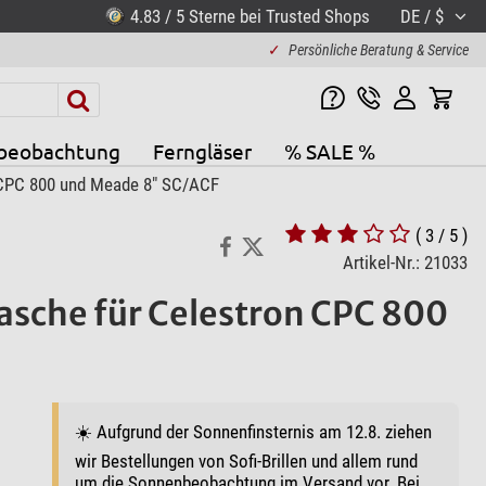
4.83 / 5 Sterne bei Trusted Shops
DE / $
✓
Persönliche Beratung & Service
beobachtung
Ferngläser
% SALE %
 CPC 800 und Meade 8" SC/ACF
( 3 / 5 )
Artikel-Nr.: 21033
asche für Celestron CPC 800
☀️ Aufgrund der Sonnenfinsternis am 12.8. ziehen
wir Bestellungen von Sofi-Brillen und allem rund
um die Sonnenbeobachtung im Versand vor. Bei