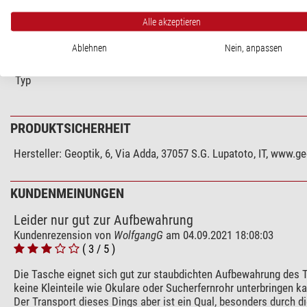
Farbe
Alle akzeptieren
Breite (mm)
Höhe (mm)
Ablehnen
Nein, anpassen
Länge (mm)
Typ
PRODUKTSICHERHEIT
Hersteller:
Geoptik, 6, Via Adda, 37057 S.G. Lupatoto, IT, www.g
KUNDENMEINUNGEN
Leider nur gut zur Aufbewahrung
Kundenrezension von
WolfgangG
am 04.09.2021 18:08:03
( 3 / 5 )
Die Tasche eignet sich gut zur staubdichten Aufbewahrung des T
keine Kleinteile wie Okulare oder Sucherfernrohr unterbringen ka
Der Transport dieses Dings aber ist ein Qual, besonders durch di