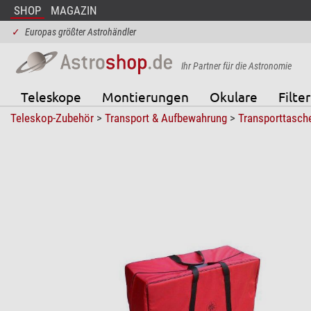
SHOP
MAGAZIN
✓
Europas größter Astrohändler
Ihr Partner für die Astronomie
Teleskope
Montierungen
Okulare
Filter
Teleskop-Zubehör
>
Transport & Aufbewahrung
>
Transporttasch