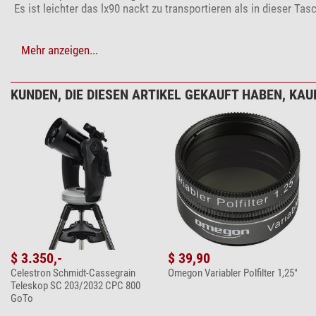
Es ist leichter das lx90 nackt zu transportieren als in dieser T
Mehr anzeigen...
Schreiben Sie Ihre eigene Rezension
KUNDEN, DIE DIESEN ARTIKEL GEKAUFT HABEN, KAUF
Haben Sie spezifische Fragen zu Ihrer Bestellung oder Ihrem 
Ihre Kundenmeinung hinzufügen
$ 3.350,-
$ 39,90
Celestron Schmidt-Cassegrain
Omegon Variabler Polfilter 1,25"
Teleskop SC 203/2032 CPC 800
GoTo