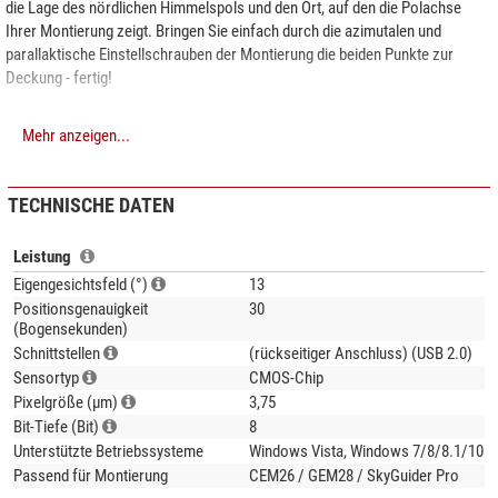
die Lage des nördlichen Himmelspols und den Ort, auf den die Polachse
Ihrer Montierung zeigt. Bringen Sie einfach durch die azimutalen und
parallaktische Einstellschrauben der Montierung die beiden Punkte zur
Deckung - fertig!
Die Lage des Himmelsnordpols weicht etwas vom Ort des Polarsterns ab.
Mehr anzeigen...
Die Elektronik berechnet aus Datum und Uhrzeit die exakte Position
. Dank
der Empfindlichkeit der Kamera und dem großen Gesichtsfeld gelingt das
Polaralignment auch bei einer nur grob korrekt aufgestellten Montierung.
TECHNISCHE DATEN
Funktioniert auch am
Südhimmel
! Außerdem wird bei niedrigen
Breitengraden die atmosphärische Refraktion berücksichtigt.
Leistung
Eigengesichtsfeld (°)
13
Dieser iPolar hat einen
rückseitigen
USB-Port und funktioniert mit den
Positionsgenauigkeit
30
iOptron Montierungen
CEM26
,
GEM28
und auch dem
SkyGuider Pro
.
(Bogensekunden)
Schnittstellen
(rückseitiger Anschluss) (USB 2.0)
Sensortyp
Unser Expertenkommentar:
CMOS-Chip
Pixelgröße (µm)
3,75
Der iPolar ist so konstruiert, dass sich der virtuelle Pol auf Ihrem
Bit-Tiefe (Bit)
8
Bildschirm beim Einstellen der Azimut-Schrauben während der
Unterstützte Betriebssysteme
Windows Vista, Windows 7/8/8.1/10
Ausrichtung (Polar Alignment) nach links/rechts bewegt. Dies hat
Passend für Montierung
CEM26 / GEM28 / SkyGuider Pro
aber
keinen
Einfluss auf die Genauigkeit.