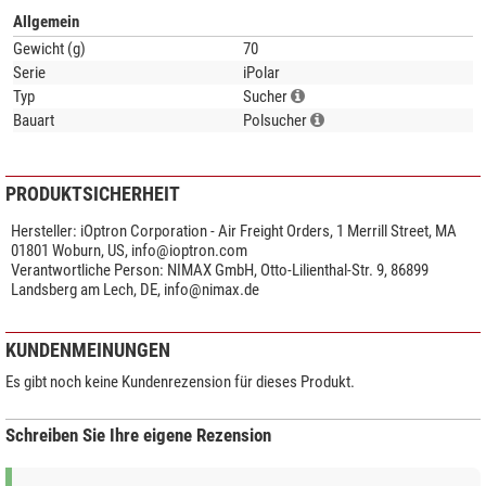
Allgemein
(Jan Ströher)
Gewicht (g)
70
Serie
iPolar
Jeder iPolar ist für eine bestimmte Montierung von iOptron
Typ
vorgesehen und passt auch nur dort. Bitte achten Sie daher vor dem
Sucher
Kauf auf den genauen Verwendungsbereich des iPolar. Ein Hinweis
Bauart
Polsucher
auf die kompatible Montierung steht u.a. auch in der
Produktbezeichnung.
PRODUKTSICHERHEIT
Während der USB-Port bei den meisten iPolar seitlich ist, sitzt er beim
iPolar für den SkyGuider/SkyTracker Pro am hinteren Ende.
Hersteller:
iOptron Corporation - Air Freight Orders, 1 Merrill Street, MA
01801 Woburn, US,
info@ioptron.com
(Jan Ströher)
Verantwortliche Person:
NIMAX GmbH, Otto-Lilienthal-Str. 9, 86899
Landsberg am Lech, DE,
info@nimax.de
Der iOptron iPolar funktioniert mit Apple-Geräten. Für macOS gibt es
eine spezielle Anwendung, die im Mac App Store erhältlich ist. Diese
KUNDENMEINUNGEN
App ermöglicht es, die iPolar-Kamera zur präzisen Ausrichtung der
Teleskopmontierung zu verwenden.
Es gibt noch keine Kundenrezension für dieses Produkt.
Für iOS-Geräte wie iPhone und iPad existiert die App "iOptron iPolar
Schreiben Sie Ihre eigene Rezension
Mobile". Allerdings erfordert die Nutzung dieser App zusätzlich das
iMate Astronomy Control Box Zubehör, um eine Verbindung zwischen
der iPolar-Kamera und dem mobilen Gerät herzustellen.