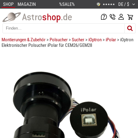
SHOP
MAGAZIN
%SALE%
DE / $
★★★★★
Montierungen & Zubehör
>
Polsucher
>
Sucher
>
iOptron
>
iPolar
> iOptron
Elektronischer Polsucher iPolar für CEM26/GEM28