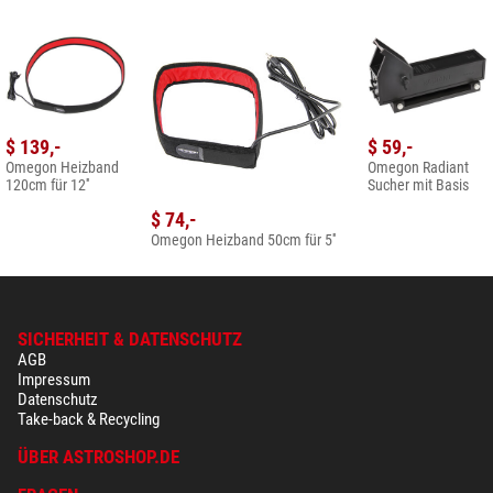
$ 139,-
$ 59,-
Omegon Heizband
Omegon Radiant
120cm für 12''
Sucher mit Basis
$ 74,-
Omegon Heizband 50cm für 5''
SICHERHEIT & DATENSCHUTZ
AGB
Impressum
Datenschutz
Take-back & Recycling
ÜBER ASTROSHOP.DE