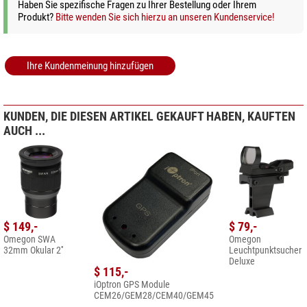
Haben Sie spezifische Fragen zu Ihrer Bestellung oder Ihrem
Produkt?
Bitte wenden Sie sich hierzu an unseren Kundenservice!
Bitte beachten Sie, dass die iPolar-Software für macOS
kostenpflichtig ist. Die iOS-App erfordert zusätzliches Zubehör für
die Nutzung. Stellen Sie sicher, dass Ihr Gerät die
Systemanforderungen erfüllt und dass Sie über die notwendigen
Ihre Kundenmeinung hinzufügen
Verbindungen verfügen, um die iPolar-Kamera effektiv mit Ihrem
Apple-Gerät zu verwenden.
KUNDEN, DIE DIESEN ARTIKEL GEKAUFT HABEN, KAUFTEN
AUCH ...
$ 149,-
$ 79,-
Omegon SWA
Omegon
32mm Okular 2''
Leuchtpunktsucher
Deluxe
$ 115,-
iOptron GPS Module
CEM26/GEM28/CEM40/GEM45