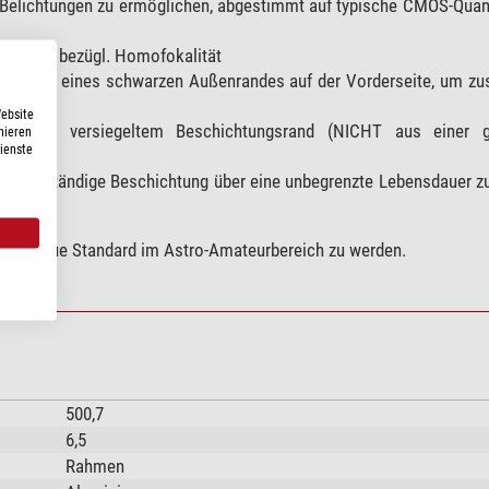
1-Belichtungen zu ermöglichen, abgestimmt auf typische CMOS-Quan
 Sorgfalt bezügl. Homofokalität
r in Form eines schwarzen Außenrandes auf der Vorderseite, um zus
n
Website
et, mit versiegeltem Beschichtungsrand (NICHT aus einer g
nieren
Dienste
ndern)
rungsbeständige Beschichtung über eine unbegrenzte Lebensdauer z
t, der neue Standard im Astro-Amateurbereich zu werden.
500,7
6,5
Rahmen