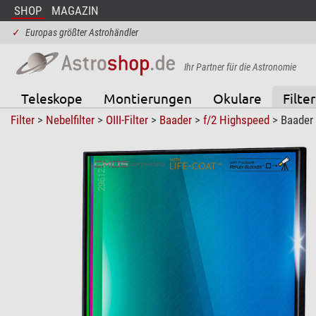
SHOP
MAGAZIN
✓
Europas größter Astrohändler
Ihr Partner für die Astronomie
Teleskope
Montierungen
Okulare
Filter
Filter
>
Nebelfilter
>
OIII-Filter
>
Baader
>
f/2 Highspeed
> Baader 