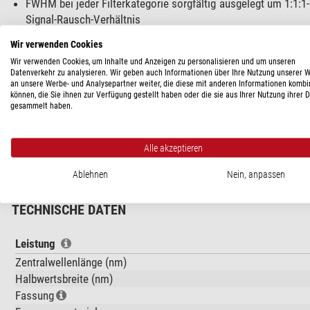
FWHM bei jeder Filterkategorie sorgfältig ausgelegt um 1:1:
Signal-Rausch-Verhältnis
identische Filterdicke zu bestehenden Standards, mit größter
Wir verwenden Cookies
geschwärzte Ränder
rundum, mit Filter-Frontseiten-Indikato
Wir verwenden Cookies, um Inhalte und Anzeigen zu personalisieren und um unseren
Reflexion durch auf den Filterrand fallendes Licht zu vermeide
Datenverkehr zu analysieren. Wir geben auch Informationen über Ihre Nutzung unserer 
jedes Filter individuell
feinoptisch poliert
und beschicht
an unsere Werbe- und Analysepartner weiter, die diese mit anderen Informationen kombi
können, die Sie ihnen zur Verfügung gestellt haben oder die sie aus Ihrer Nutzung ihrer 
herausgeschnitten mit dadurch freiliegenden Beschichtungsrä
gesammelt haben.
Life-Coat™
: nochmals härtere Beschichtungen, um eine alte
selbst bei widrigsten Umgebungen
Alle akzeptieren
Diese neue CMOS-optimierte Filtergeneration ist dafür konzipier
Ablehnen
Nein, anpassen
TECHNISCHE DATEN
Leistung
Zentralwellenlänge (nm)
Halbwertsbreite (nm)
Fassung