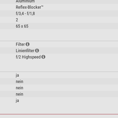
Aluminium
Reflex-Blocker™
f/3,4 - f/1,8
2
65 x 65
Filter
Linienfilter
f/2 Highspeed
ja
nein
nein
nein
ja