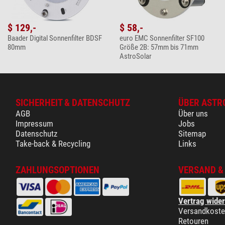
$ 129,-
$ 58,-
Baader Digital Sonnenfilter BDSF
euro EMC Sonnenfilter SF100
80mm
Größe 2B: 57mm bis 71mm
AstroSolar
SICHERHEIT & DATENSCHUTZ
ÜBER ASTR
AGB
Über uns
Impressum
Jobs
Datenschutz
Sitemap
Take-back & Recycling
Links
ZAHLUNGSOPTIONEN
VERSAND &
Vertrag wide
Versandkost
Retouren