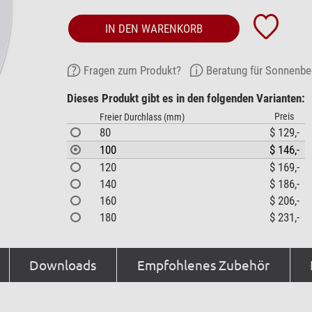
IN DEN WARENKORB
Fragen zum Produkt?
Beratung für Sonnenb
Dieses Produkt gibt es in den folgenden Varianten:
Preis
Freier Durchlass (mm)
80
$ 129,-
100
$ 146,-
120
$ 169,-
140
$ 186,-
160
$ 206,-
180
$ 231,-
Downloads
Empfohlenes Zubehör