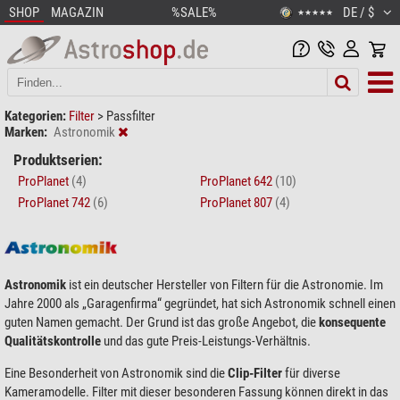
SHOP
MAGAZIN
%SALE%
DE / $
★★★★★
Kategorien:
Filter
>
Passfilter
Marken:
Astronomik
Produktserien:
ProPlanet
(4)
ProPlanet 642
(10)
ProPlanet 742
(6)
ProPlanet 807
(4)
Astronomik
ist ein deutscher Hersteller von Filtern für die Astronomie. Im
Jahre 2000 als „Garagenfirma“ gegründet, hat sich Astronomik schnell einen
guten Namen gemacht. Der Grund ist das große Angebot, die
konsequente
Qualitätskontrolle
und das gute Preis-Leistungs-Verhältnis.
Eine Besonderheit von Astronomik sind die
Clip-Filter
für diverse
Kameramodelle. Filter mit dieser besonderen Fassung können direkt in das