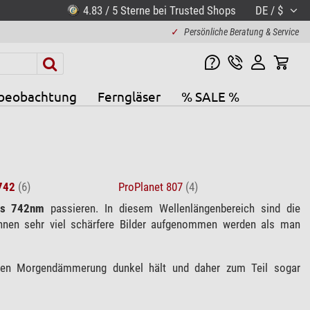
4.83 / 5 Sterne bei Trusted Shops
DE / $
✓
Persönliche Beratung & Service
beobachtung
Ferngläser
% SALE %
742
(6)
ProPlanet 807
(4)
ls 742nm
passieren. In diesem Wellenlängenbereich sind die
önnen sehr viel schärfere Bilder aufgenommen werden als man
ttenen Morgendämmerung dunkel hält und daher zum Teil sogar