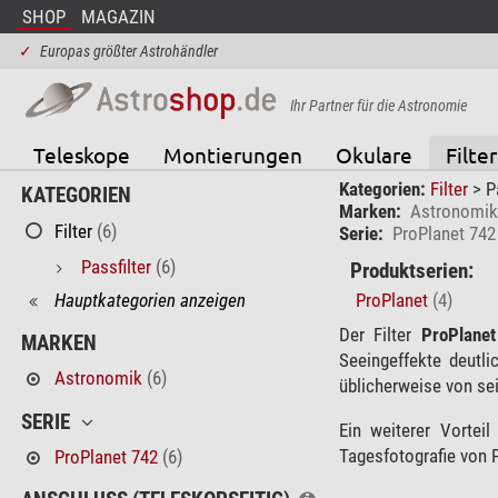
SHOP
MAGAZIN
✓
Europas größter Astrohändler
Ihr Partner für die Astronomie
Teleskope
Montierungen
Okulare
Filter
Kategorien:
Filter
>
P
KATEGORIEN
Marken:
Astronomik
Filter
(6)
Serie:
ProPlanet 742
Passfilter
(6)
Produktserien:
Hauptkategorien anzeigen
ProPlanet
(4)
Der Filter
ProPlane
MARKEN
Seeingeffekte deutl
Astronomik
(6)
üblicherweise von se
SERIE
Ein weiterer Vortei
Tagesfotografie von 
ProPlanet 742
(6)