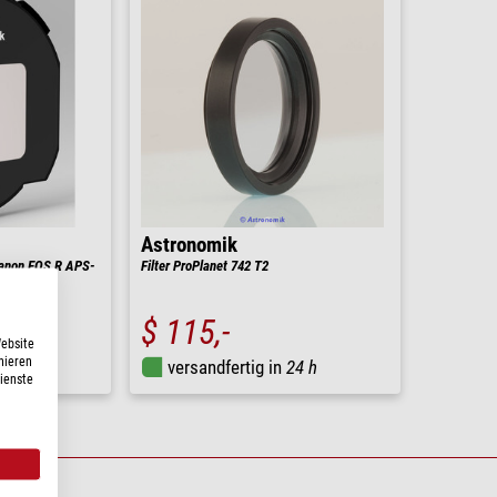
Astronomik
 Canon EOS R APS-
Filter ProPlanet 742 T2
$ 115,-
Website
nieren
24 h
versandfertig in
24 h
Dienste
KURVE