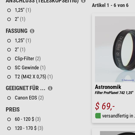
ANSCHLUSS (TELESKOPSEITIG)
Artikel 1 - 6 von 6
1,25"
(1)
2"
(1)
FASSUNG
1,25"
(1)
2"
(1)
Clip-Filter
(2)
SC Gewinde
(1)
T2 (M42 X 0,75)
(1)
Astronomik
GEEIGNET FÜR ...
Filter ProPlanet 742 1,25"
Canon EOS
(2)
$ 69,-
PREIS
versandfertig in
60 - 120 $
(3)
120 - 170 $
(3)