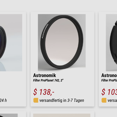
Astronomik
Astron
Filter ProPlanet 742, 2"
Filter ProP
$ 138,-
$ 103
24 h
versandfertig in
3-7 Tagen
versa