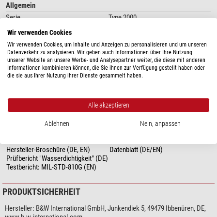
Allgemein
Serie
Type 2000
Außenmaße LxBxH (cm)
27x21,5x16,5
Wir verwenden Cookies
Innenmaße LxBxH (cm)
25x17,5x15,5
Wir verwenden Cookies, um Inhalte und Anzeigen zu personalisieren und um unseren
Außenmaterial
Kunststoff
Datenverkehr zu analysieren. Wir geben auch Informationen über Ihre Nutzung
Gesamtgewicht (kg)
0,9
unserer Website an unsere Werbe- und Analysepartner weiter, die diese mit anderen
Informationen kombinieren können, die Sie ihnen zur Verfügung gestellt haben oder
Farbe
schwarz
die sie aus Ihrer Nutzung ihrer Dienste gesammelt haben.
Volumen (Liter)
6,6
Innenmaterial
Schaumstoff
Typ
Transport & Aufbewahrung
Alle akzeptieren
Ablehnen
Nein, anpassen
B&W Outdoor Cases 2000er-Serie
DOWNLOADS
Type 2000 bietet durch seine Höhe bereits viel Stauraum im Vergleich zum
Hersteller-Broschüre (DE, EN)
Datenblatt (DE/EN)
Type 1000. Er eignet sich für den Transport von vielerlei Dingen, z.B. ideal
Prüfbericht "Wasserdichtigkeit" (DE)
für Kamera-Akkus, Astronomisches Zubehör oder kleinere Messgeräte
Testbericht: MIL-STD-810G (EN)
Außenmaße: 270 x 215 x 165 mm
Innenmaße: 250 x 175 x 155 mm
PRODUKTSICHERHEIT
Volumen: 6,6 l
Hersteller:
B&W International GmbH, Junkendiek 5, 49479 Ibbenüren, DE,
Gewicht: 0,9 kg