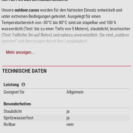
Unsere
outdoor.cases
wurden für den härtesten Einsatz entwickelt und
unter extremen Bedingungen getestet. Ausgelegt für einen
Temperaturbereich von -30°C bis 80°C sind sie stapelbar und 100 %
wasserdicht (Test: bis zu einer Tiefe von 5 Metern), staubdicht, bruchsicher
(Test: Fallhöhe 3m auf Beton) und nahezu unverwüstlich. Sie sind „outdoor
getestet“ und überzeugen durch Ihre Langlebigkeit.
Merkmale:
Mehr anzeigen...
Koffer hergestellt aus Polypropylen
superstabil und stapelbar
TECHNISCHE DATEN
staubdicht und wasserdicht nach IP67
nach STANAG 4280, DEF STAN 81-41 und ATA 300 zertifiziert
Leistung
automatisches Druckausgleichsventil
Geeignet für
Allgemein
temperaturstabil von -30°C bis +80°C
Ösen für Vorhängeschloss
Besonderheiten
Schultergurt, Rucksacksystem und weiteres Zubehör optional erhältlich
Staubdicht
ja
Individuelle Inneneinrichtung möglich.
Spritzwasserfest
ja
Alle
SI-Modelle
mit Würfelschaum, die
RPD-Modelle
besitzen eine
Rollbar
nein
flexible Fächereinteilung.