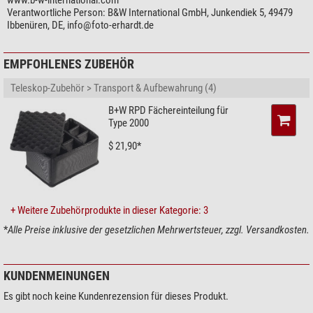
www.b-w-international.com
mögliche Ausstattung:
Verantwortliche Person:
B&W International GmbH, Junkendiek 5, 49479
leer, flexible Fächereinteilung (RPD) oder vorgestanzter Würfelschaum
Ibbenüren, DE,
info@foto-erhardt.de
(SI)
erhältlich in schwarz oder gelb
EMPFOHLENES ZUBEHÖR
Dieser B&W-Koffer wird mit der SI-Innenausstattung ausgeliefert!
Mit dem Koffer liefern wir Ihnen mit einem würfelförmig vorgestanzten
Teleskop-Zubehör > Transport & Aufbewahrung (4)
Schaumstoffeinsatz im Kofferboden und Noppenschaum im Deckel.
B+W RPD Fächereinteilung für
Type 2000
$ 21,90*
+ Weitere Zubehörprodukte in dieser Kategorie: 3
*
Alle Preise inklusive der gesetzlichen Mehrwertsteuer, zzgl. Versandkosten.
KUNDENMEINUNGEN
Es gibt noch keine Kundenrezension für dieses Produkt.