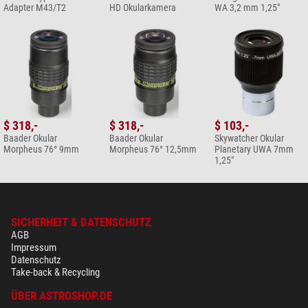
Adapter M43/T2
HD Okularkamera
WA 3,2 mm 1,25"
$ 318,-
$ 318,-
$ 103,-
Baader Okular
Baader Okular
Skywatcher Okular
Morpheus 76° 9mm
Morpheus 76° 12,5mm
Planetary UWA 7mm
1,25"
SICHERHEIT & DATENSCHUTZ
AGB
Impressum
Datenschutz
Take-back & Recycling
ÜBER ASTROSHOP.DE