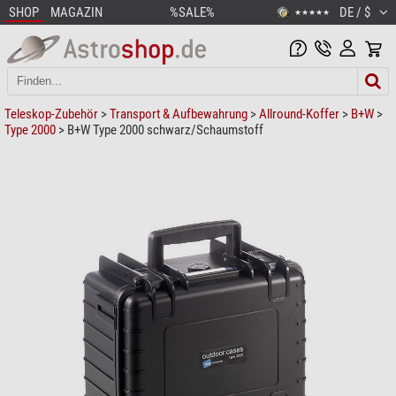
SHOP
MAGAZIN
%SALE%
DE / $
★★★★★
Teleskop-Zubehör
>
Transport & Aufbewahrung
>
Allround-Koffer
>
B+W
>
Type 2000
> B+W Type 2000 schwarz/Schaumstoff