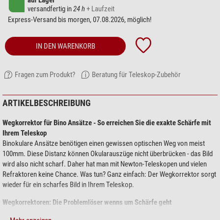
auf Lager
versandfertig in
24 h
+ Laufzeit
Express-Versand bis morgen, 07.08.2026, möglich!
IN DEN WARENKORB
Fragen zum Produkt?
Beratung für Teleskop-Zubehör
ARTIKELBESCHREIBUNG
Wegkorrektor für Bino Ansätze - So erreichen Sie die exakte Schärfe mit
Ihrem Teleskop
Binokulare Ansätze benötigen einen gewissen optischen Weg von meist
100mm. Diese Distanz können Okularauszüge nicht überbrücken - das Bild
wird also nicht scharf. Daher hat man mit Newton-Teleskopen und vielen
Refraktoren keine Chance. Was tun? Ganz einfach: Der Wegkorrektor sorgt
wieder für ein scharfes Bild in Ihrem Teleskop.
Wegkorrektoren: Die Problemlöser wenns um Schärfe geht
Eine Linsenkombination verlegt die Brennebene weiter nach außen und