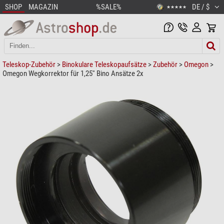
SHOP
MAGAZIN
%SALE%
DE / $
★★★★★
Teleskop-Zubehör
>
Binokulare Teleskopaufsätze
>
Zubehör
>
Omegon
>
Omegon Wegkorrektor für 1,25'' Bino Ansätze 2x