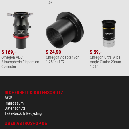
1,6x
$ 169,-
$ 24,90
$ 59,-
Omegon ADC
Omegon Adapter von
Omegon Ultra Wide
Atmospheric Dispersion
1,25" auf T2
Angle Okular 20mm
Corrector
1,25"
SICHERHEIT & DATENSCHUTZ
AGB
Impressum
Datenschutz
Take-back & Recycling
ÜBER ASTROSHOP.DE