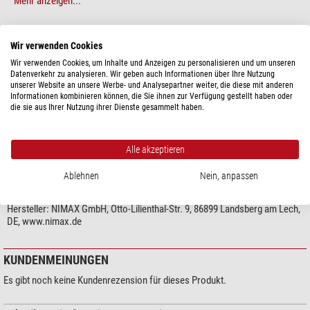
Mehr anzeigen...
ermöglicht so nahezu den vollständigen Ausgleich des Glasweges.
Geradsichtige Binos, wie:
TECHNISCHE DATEN
Wir verwenden Cookies
Omegon Bino
Wir verwenden Cookies, um Inhalte und Anzeigen zu personalisieren und um unseren
Baader Großfeldbino
Datenverkehr zu analysieren. Wir geben auch Informationen über Ihre Nutzung
Besonderheiten
das BW Bino
unserer Website an unsere Werbe- und Analysepartner weiter, die diese mit anderen
Filtergewinde
ja
Informationen kombinieren können, die Sie ihnen zur Verfügung gestellt haben oder
TS Bino und andere
die sie aus Ihrer Nutzung ihrer Dienste gesammelt haben.
Ausstattung
können so an jedem Teleskop eingesetzt werden. Den Verlängerungsfaktor
finden Sie direkt in der Artikelbezeichnung.
Anschluss (teleskopseitig)
1,25"
Alle akzeptieren
Ablehnen
Nein, anpassen
Unser Expertenkommentar:
PRODUKTSICHERHEIT
Diese Linse lässt sich auch als
Barlow in das Filtergewinde von 1,25
Hersteller:
NIMAX GmbH, Otto-Lilienthal-Str. 9, 86899 Landsberg am Lech,
Zoll-Okularen einschrauben
. Dort liefert sie eine Verlängerung um
DE, www.nimax.de
den
Faktor 2
.
KUNDENMEINUNGEN
Es gibt noch keine Kundenrezension für dieses Produkt.