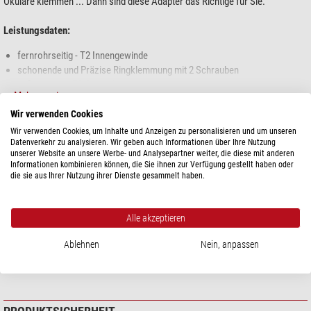
Okulare klemmen ... Dann sind diese Adapter das Richtige für Sie.
Leistungsdaten:
fernrohrseitig - T2 Innengewinde
schonende und Präzise Ringklemmung mit 2 Schrauben
aufgesetztes T2 Gewinde
Mehr anzeigen...
schwarz eloxiert - sehr genaue Gewinde
Wir verwenden Cookies
Das aufgesetzte T2 Gewinde bietet Ihnen einen großen Vorteil. Sie können
Wir verwenden Cookies, um Inhalte und Anzeigen zu personalisieren und um unseren
TECHNISCHE DATEN
T2 Verlängerungsringe adaptieren und so Okularprojektion betreiben. Damit
Datenverkehr zu analysieren. Wir geben auch Informationen über Ihre Nutzung
wird aus dem T2 Adapter zugleich die Basis für Okularprojektion.
unserer Website an unsere Werbe- und Analysepartner weiter, die diese mit anderen
Informationen kombinieren können, die Sie ihnen zur Verfügung gestellt haben oder
Leistung
die sie aus Ihrer Nutzung ihrer Dienste gesammelt haben.
TS Optics ist eine Marke von Teleskop-Service.
Anschluss (teleskopseitig)
T2
Anschluss (anderes Ende)
1,25"
Alle akzeptieren
Allgemein
Ablehnen
Nein, anpassen
Typ
Adapter
Bauart
Kamera-Adapter