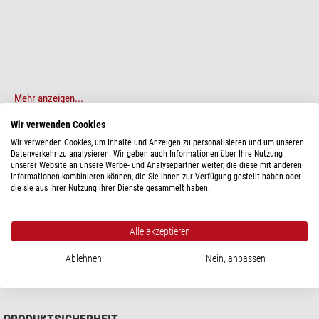
Mehr anzeigen...
Wir verwenden Cookies
TECHNISCHE DATEN
Wir verwenden Cookies, um Inhalte und Anzeigen zu personalisieren und um unseren
Datenverkehr zu analysieren. Wir geben auch Informationen über Ihre Nutzung
unserer Website an unsere Werbe- und Analysepartner weiter, die diese mit anderen
Leistung
Informationen kombinieren können, die Sie ihnen zur Verfügung gestellt haben oder
die sie aus Ihrer Nutzung ihrer Dienste gesammelt haben.
Anschluss (teleskopseitig)
T2
Anschluss (anderes Ende)
48mm
Alle akzeptieren
Allgemein
Typ
Adapter
Ablehnen
Nein, anpassen
Bauart
Verlängerungshülse