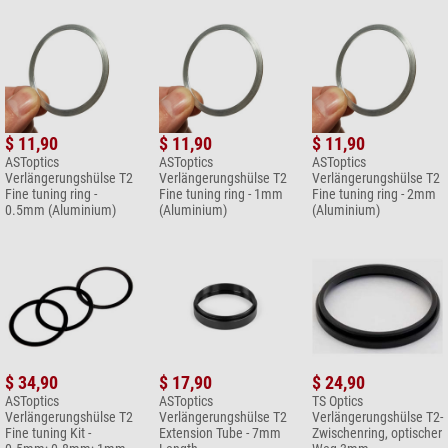
Haben Sie spezifische Fragen zu Ihrer Bestellung oder Ihrem
Produkt?
Bitte wenden Sie sich hierzu an unseren Kundenservice!
Ihre Kundenmeinung hinzufügen
$ 11,90
$ 11,90
$ 11,90
ASToptics
ASToptics
ASToptics
Verlängerungshülse T2
Verlängerungshülse T2
Verlängerungshülse T2
Fine tuning ring -
Fine tuning ring - 1mm
Fine tuning ring - 2mm
0.5mm (Aluminium)
(Aluminium)
(Aluminium)
$ 34,90
$ 17,90
$ 24,90
ASToptics
ASToptics
TS Optics
Verlängerungshülse T2
Verlängerungshülse T2
Verlängerungshülse T2-
Fine tuning Kit -
Extension Tube - 7mm
Zwischenring, optischer