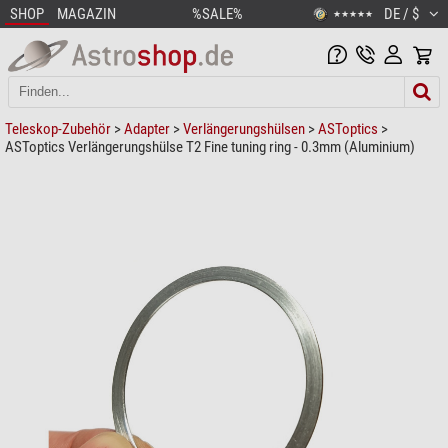
SHOP
MAGAZIN
%SALE%
DE / $
★★★★★
Teleskop-Zubehör
>
Adapter
>
Verlängerungshülsen
>
ASToptics
>
ASToptics Verlängerungshülse T2 Fine tuning ring - 0.3mm (Aluminium)