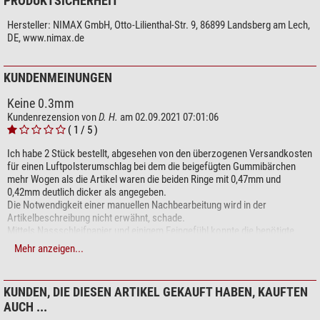
PRODUKTSICHERHEIT
Hersteller:
NIMAX GmbH, Otto-Lilienthal-Str. 9, 86899 Landsberg am Lech,
DE, www.nimax.de
KUNDENMEINUNGEN
Keine 0.3mm
Kundenrezension von
D. H.
am 02.09.2021 07:01:06
( 1 / 5 )
Ich habe 2 Stück bestellt, abgesehen von den überzogenen Versandkosten
für einen Luftpolsterumschlag bei dem die beigefügten Gummibärchen
mehr Wogen als die Artikel waren die beiden Ringe mit 0,47mm und
0,42mm deutlich dicker als angegeben.
Die Notwendigkeit einer manuellen Nachbearbeitung wird in der
Artikelbeschreibung nicht erwähnt, schade.
Mittels Nassschleifpapier und einigem Feingefühl konnte die benötigte
Dicke erreicht werden.
Mehr anzeigen...
KUNDEN, DIE DIESEN ARTIKEL GEKAUFT HABEN, KAUFTEN
Schreiben Sie Ihre eigene Rezension
AUCH ...