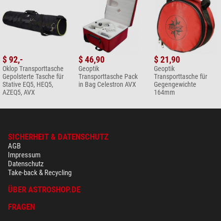
$ 92,-
$ 46,90
$ 21,90
Oklop Transporttasche
Geoptik
Geoptik
Gepolsterte Tasche für
Transporttasche Pack
Transporttasche für
Stative EQ5, HEQ5,
in Bag Celestron AVX
Gegengewichte
AZEQ5, AVX
164mm
SICHERHEIT & DATENSCHUTZ
AGB
Impressum
Datenschutz
Take-back & Recycling
ÜBER ASTROSHOP.DE
FRAGEN