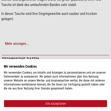
Tasche ist dank des umlaufenden Bandes sehr stabil.
In dieser Tasche sind Ihre Gegengewichte auch sauber und trocken
gelagert.
Mehr anzeigen...
TECHNISCHE DATEN
Wir verwenden Cookies
Leistung
Wir verwenden Cookies, um Inhalte und Anzeigen zu personalisieren und um unseren
Geeignet für
Gegengewicht
Datenverkehr zu analysieren. Wir geben auch Informationen über Ihre Nutzung
unserer Website an unsere Werbe- und Analysepartner weiter, die diese mit anderen
Informationen kombinieren können, die Sie ihnen zur Verfügung gestellt haben oder
Besonderheiten
die sie aus Ihrer Nutzung ihrer Dienste gesammelt haben.
Spritzwasserfest
ja
Allgemein
Alle akzeptieren
Außenmaterial
Nylon