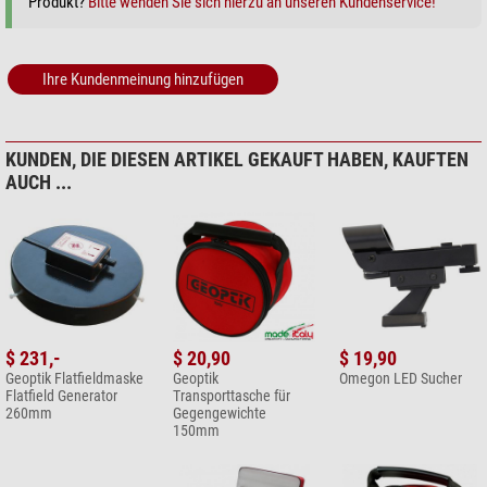
Produkt?
Bitte wenden Sie sich hierzu an unseren Kundenservice!
Ihre Kundenmeinung hinzufügen
KUNDEN, DIE DIESEN ARTIKEL GEKAUFT HABEN, KAUFTEN
AUCH ...
$ 231,-
$ 20,90
$ 19,90
Geoptik Flatfieldmaske
Geoptik
Omegon LED Sucher
Flatfield Generator
Transporttasche für
260mm
Gegengewichte
150mm