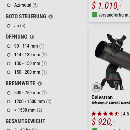
$ 1.010,-
Azimutal
(5)
versandfertig in
GOTO STEUERUNG
Ja
(5)
ÖFFNUNG
90 - 114 mm
(1)
114 - 130 mm
(2)
130 - 150 mm
(1)
150 - 200 mm
(1)
BRENNWEITE
500 - 750 mm
(1)
Celestron
1200 - 1500 mm
(2)
Teleskop N 130/650 NexSt
> 1500 mm
(2)
( 4.5 
$ 920,-
GESAMTGEWICHT