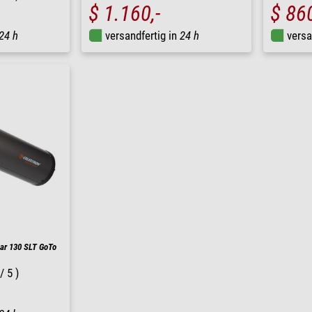
$ 1.160,-
$ 860
24 h
versandfertig in
24 h
versa
ar 130 SLT GoTo
/ 5 )