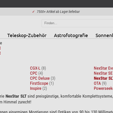
✓
7500+ Artikel ab Lager lieferbar
Teleskop-Zubehör
Astrofotografie
Sonnen
e
CGX-L
(8)
NexStar E
CPC
(4)
NexStar S
CPC Deluxe
(3)
NexStar SL
FirstScope
(1)
OTA
(9)
Inspire
(2)
Powerseek
erie
NexStar SLT
sind preisgünstige, komfortable Komplettsysteme
 am Himmel zurecht!
nen einarmigen Montierung sind Optiken von 90 bis 130 Millimeter