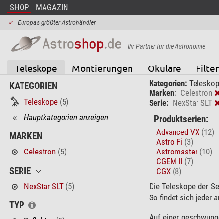
SHOP
MAGAZIN
✓
Europas größter Astrohändler
Ihr Partner für die Astronomie
Teleskope
Montierungen
Okulare
Filter
Kategorien:
Teleskop
KATEGORIEN
Marken:
Celestron
Teleskope
(5)
Serie:
NexStar SLT
Hauptkategorien anzeigen
Produktserien:
Advanced VX
(12)
MARKEN
Astro Fi
(3)
Astromaster
(10)
Celestron
(5)
CGEM II
(7)
SERIE
CGX
(8)
NexStar SLT
(5)
Die Teleskope der S
So findet sich jeder
TYP
Auf einer geschwunge