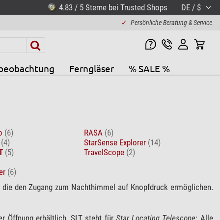
4.83 / 5 Sterne bei Trusted Shops
DE / $
✓
Persönliche Beratung & Service
beobachtung
Ferngläser
% SALE %
vo
(6)
RASA
(6)
E
(4)
StarSense Explorer
(14)
T
(5)
TravelScope
(2)
er
(6)
, die den Zugang zum Nachthimmel auf Knopfdruck ermöglichen.
 Öffnung erhältlich. SLT steht für
Star Locating Telescope
: Alle