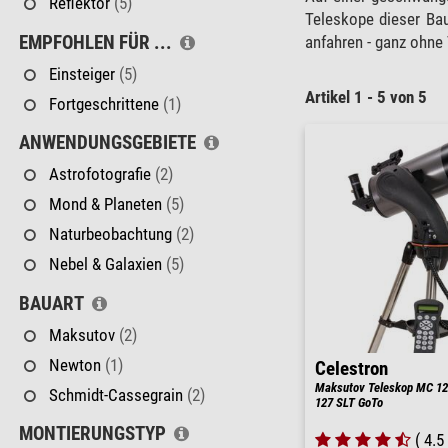
Reflektor
(5)
Teleskope dieser Ba
EMPFOHLEN FÜR ...
anfahren - ganz ohne
Einsteiger
(5)
Artikel 1 - 5 von 5
Fortgeschrittene
(1)
ANWENDUNGSGEBIETE
Astrofotografie
(2)
Mond & Planeten
(5)
Naturbeobachtung
(2)
Nebel & Galaxien
(5)
BAUART
Maksutov
(2)
Newton
(1)
Celestron
Maksutov Teleskop MC 12
Schmidt-Cassegrain
(2)
127 SLT GoTo
MONTIERUNGSTYP
( 4.5 