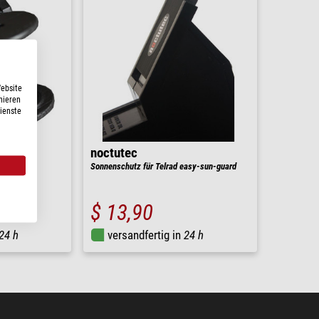
Website
nieren
Dienste
noctutec
nder
Sonnenschutz für Telrad easy-sun-guard
5 )
$ 13,90
24 h
versandfertig in
24 h