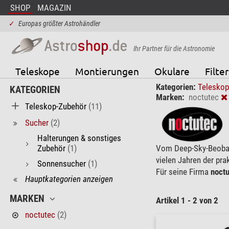
SHOP
MAGAZIN
✓
Europas größter Astrohändler
Ihr Partner für die Astronomie
Teleskope
Montierungen
Okulare
Filter
Kategorien:
Telesko
KATEGORIEN
Marken:
noctutec
Teleskop-Zubehör
(11)
Sucher
(2)
Halterungen & sonstiges
Zubehör
(1)
Vom Deep-Sky-Beobac
vielen Jahren der pra
Sonnensucher
(1)
Für seine Firma
noctu
Hauptkategorien anzeigen
MARKEN
Artikel 1 - 2 von 2
noctutec
(2)