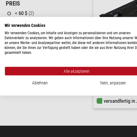
PREIS
< 60 $
(2)
LIEFERBARKEIT
Wir verwenden Cookies
Wir verwenden Cookies, um Inhalte und Anzeigen zu personalisieren und um unseren
auf Lager
(2)
Datenverkehr zu analysieren. Wir geben auch Informationen über Ihre Nutzung unserer 
an unsere Werbe- und Analysepartner weiter, die diese mit anderen Informationen kombi
können, die Sie ihnen zur Verfügung gestellt haben oder die sie aus Ihrer Nutzung ihrer 
gesammelt haben.
noctutec
Alle akzeptieren
Sonnensucher easy-sun-fi
( 3 / 
Ablehnen
Nein, anpassen
$ 39,90
versandfertig in