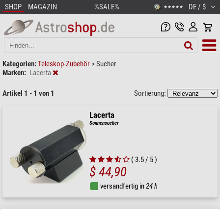
SHOP
MAGAZIN
%SALE%
DE / $
★★★★★
Kategorien:
Teleskop-Zubehör
>
Sucher
Marken:
Lacerta
Artikel 1 - 1 von 1
Sortierung:
Lacerta
Sonnensucher
( 3.5 / 5 )
$ 44,90
versandfertig in
24 h