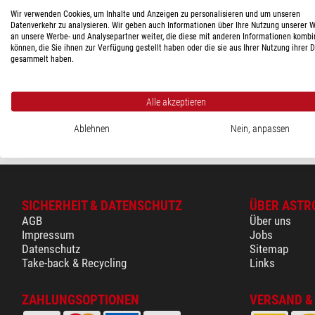
Wir verwenden Cookies, um Inhalte und Anzeigen zu personalisieren und um unseren
LIEFERBARKEIT
Datenverkehr zu analysieren. Wir geben auch Informationen über Ihre Nutzung unserer 
an unsere Werbe- und Analysepartner weiter, die diese mit anderen Informationen kombi
TROIKA
auf Lager
(1)
können, die Sie ihnen zur Verfügung gestellt haben oder die sie aus Ihrer Nutzung ihrer 
Netzteil POWER PULL 35
gesammelt haben.
$ 40,90
Alle akzeptieren
versandfertig in
Ablehnen
Nein, anpassen
SICHERHEIT & DATENSCHUTZ
ÜBER ASTR
AGB
Über uns
Impressum
Jobs
Datenschutz
Sitemap
Take-back & Recycling
Links
ZAHLUNGSOPTIONEN
VERSAND &