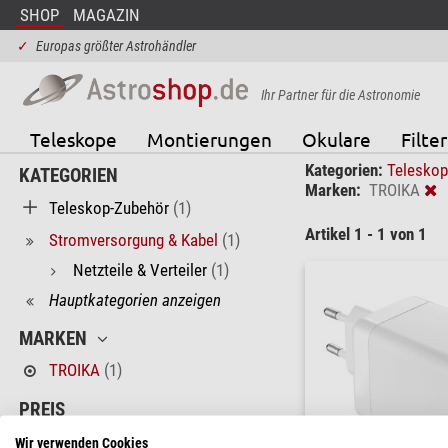
SHOP
MAGAZIN
✓
Europas größter Astrohändler
Ihr Partner für die Astronomie
Teleskope
Montierungen
Okulare
Filter
Kategorien:
Telesko
KATEGORIEN
Marken:
TROIKA
Teleskop-Zubehör
(1)
Artikel 1 - 1 von 1
Stromversorgung & Kabel
(1)
Netzteile & Verteiler
(1)
Hauptkategorien anzeigen
MARKEN
TROIKA
(1)
PREIS
< 60 $
(1)
Wir verwenden Cookies