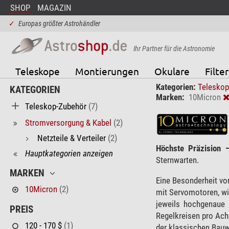
SHOP
MAGAZIN
✓
Europas größter Astrohändler
Ihr Partner für die Astronomie
Teleskope
Montierungen
Okulare
Filter
Kategorien:
Telesko
KATEGORIEN
Marken:
10Micron
Teleskop-Zubehör
(7)
Stromversorgung & Kabel
(2)
Netzteile & Verteiler
(2)
Höchste Präzision –
Hauptkategorien anzeigen
Sternwarten.
MARKEN
Eine Besonderheit v
10Micron
(2)
mit Servomotoren, wi
jeweils hochgenaue 
PREIS
Regelkreisen pro Achs
120 - 170 $
(1)
der klassischen Bauw