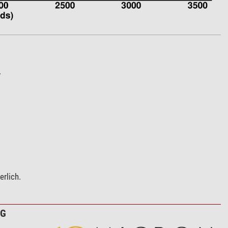
.
rlich.
NG