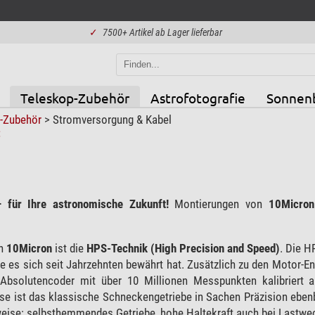
✓
7500+ Artikel ab Lager lieferbar
Teleskop-Zubehör
Astrofotografie
Sonnen
p-Zubehör
>
Stromversorgung & Kabel
 für Ihre astronomische Zukunft!
Montierungen von
10Micron
on
10Micron
ist die
HPS-Technik (High Precision and Speed)
. Die H
e es sich seit Jahrzehnten bewährt hat. Zusätzlich zu den Motor-E
Absolutencoder mit über 10 Millionen Messpunkten kalibriert a
e ist das klassische Schneckengetriebe in Sachen Präzision ebenbür
eise: selbsthemmendes Getriebe, hohe Haltekraft auch bei Lastwech