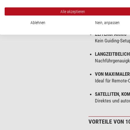
Alle akzeptieren
Ablehnen
Nein, anpassen
Die Vorteile in der
ZEITERSPARNIS
Kein Guiding-Setup
LANGZEITBELIC
Nachführgenauigke
VON MAXIMALER 
Ideal für Remote-
SATELLITEN, KO
Direktes und auto
VORTEILE VON 1