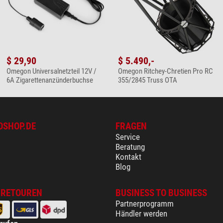
$ 29,90
$ 5.490,-
Omegon Universalnetzteil 12V /
Omegon Ritchey-Chretien Pro RC
6A Zigarettenanzünderbuchse
355/2845 Truss OTA
OSHOP.DE
FRAGEN
Service
Beratung
Kontakt
Blog
 RETOUREN
BUSINESS TO BUSINESS
Partnerprogramm
Händler werden