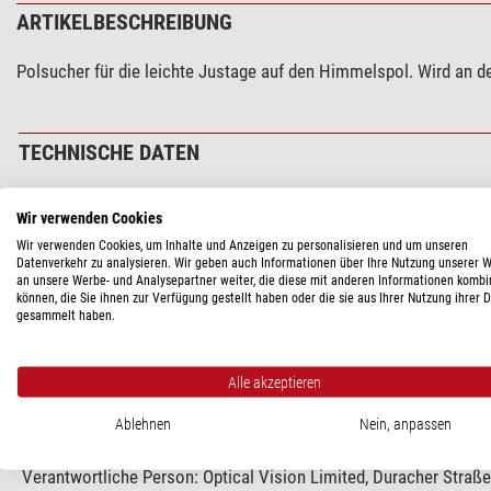
ARTIKELBESCHREIBUNG
Polsucher für die leichte Justage auf den Himmelspol. Wird an d
TECHNISCHE DATEN
Leistung
Wir verwenden Cookies
Passend für Montierung
Wir verwenden Cookies, um Inhalte und Anzeigen zu personalisieren und um unseren
Datenverkehr zu analysieren. Wir geben auch Informationen über Ihre Nutzung unserer 
Allgemein
an unsere Werbe- und Analysepartner weiter, die diese mit anderen Informationen kombi
können, die Sie ihnen zur Verfügung gestellt haben oder die sie aus Ihrer Nutzung ihrer 
Typ
gesammelt haben.
Bauart
Alle akzeptieren
PRODUKTSICHERHEIT
Ablehnen
Nein, anpassen
Hersteller:
Pacific Telescope Corp, 160-11880 Hammersmith W
Verantwortliche Person:
Optical Vision Limited, Duracher Straß