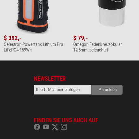
$ 392,-
$ 79,-
Celestron Powertank Lithium Pro
Omegon Fadenkreuzokular
LiFePO4 159Wh
12,5mm, beleuchtet
NEWSLETTER
FINDEN SIE UNS AUCH AUF