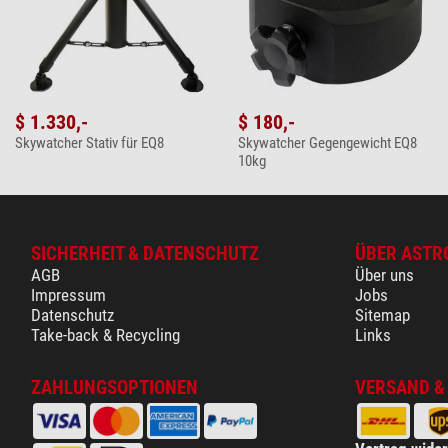
$ 1.330,-
$ 180,-
Skywatcher Stativ für EQ8
Skywatcher Gegengewicht EQ8
10kg
SICHERHEIT & DATENSCHUTZ
ÜBER ASTR
AGB
Über uns
Impressum
Jobs
Datenschutz
Sitemap
Take-back & Recycling
Links
ZAHLUNGSOPTIONEN
VERSAND &