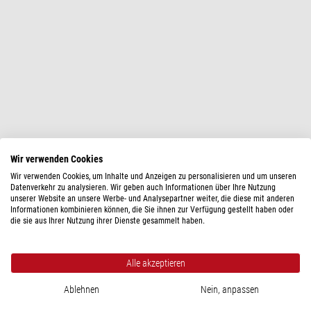
Mehr anzeigen...
Wir verwenden Cookies
Wir verwenden Cookies, um Inhalte und Anzeigen zu personalisieren und um unseren
Datenverkehr zu analysieren. Wir geben auch Informationen über Ihre Nutzung
unserer Website an unsere Werbe- und Analysepartner weiter, die diese mit anderen
TECHNISCHE DATEN
Informationen kombinieren können, die Sie ihnen zur Verfügung gestellt haben oder
die sie aus Ihrer Nutzung ihrer Dienste gesammelt haben.
Leistung
Kabellänge (m)
2
Alle akzeptieren
Passend für ...
Outdoor-Power Netzteil 60W / 12,8V
/ 5A
Ablehnen
Nein, anpassen
Allgemein