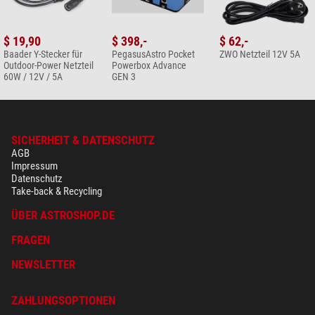
Ihre Kundenmeinung hinzufügen
$ 19,90
$ 398,-
$ 62,-
Baader Y-Stecker für
PegasusAstro Pocket
ZWO Netzteil 12V 5A
Outdoor-Power Netzteil
Powerbox Advance
60W / 12V / 5A
GEN 3
SICHERHEIT & DATENSCHUTZ
AGB
Impressum
Datenschutz
Take-back & Recycling
ÜBER ASTROSHOP.DE
FRAGEN
NEWSLETTER
ZAHLUNGSOPTIONEN