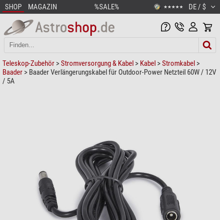
SHOP
MAGAZIN
%SALE%
DE / $
★★★★★
Teleskop-Zubehör
>
Stromversorgung & Kabel
>
Kabel
>
Stromkabel
>
Baader
> Baader Verlängerungskabel für Outdoor-Power Netzteil 60W / 12V
/ 5A