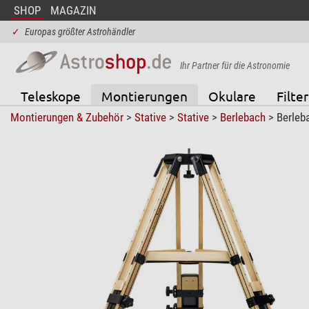
SHOP
MAGAZIN
✓
Europas größter Astrohändler
Ihr Partner für die Astronomie
Teleskope
Montierungen
Okulare
Filter
Montierungen & Zubehör
>
Stative
>
Stative
>
Berlebach
> Berleb