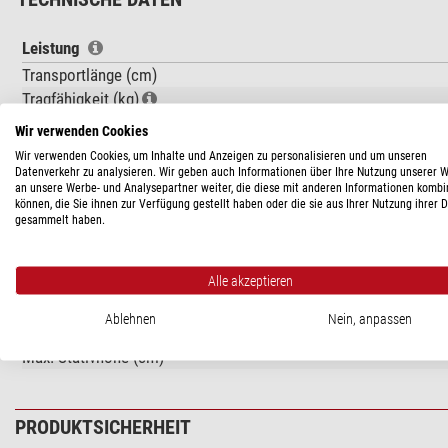
Leistung
Transportlänge (cm)
Tragfähigkeit (kg)
Passend für Montierung
Wir verwenden Cookies
Wir verwenden Cookies, um Inhalte und Anzeigen zu personalisieren und um unseren
Besonderheiten
Datenverkehr zu analysieren. Wir geben auch Informationen über Ihre Nutzung unserer 
an unsere Werbe- und Analysepartner weiter, die diese mit anderen Informationen kombi
Zubehörablage
können, die Sie ihnen zur Verfügung gestellt haben oder die sie aus Ihrer Nutzung ihrer 
Libelle
gesammelt haben.
Stativ
Alle akzeptieren
Stativgewicht (kg)
Stativtasche
Ablehnen
Nein, anpassen
Material des Stativs
Max. Stativhöhe (cm)
PRODUKTSICHERHEIT