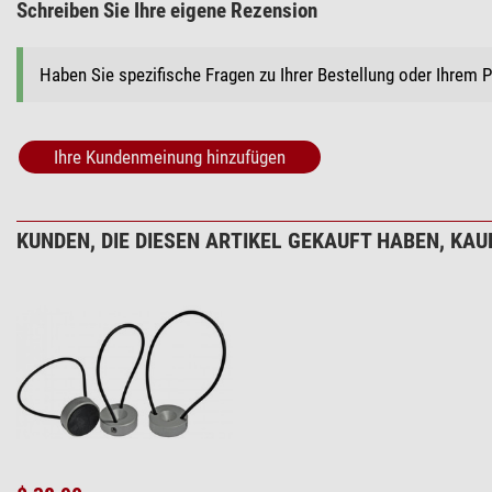
Schreiben Sie Ihre eigene Rezension
+ Weitere Zubehörprodukte in dieser Kategorie: 1
Haben Sie spezifische Fragen zu Ihrer Bestellung oder Ihrem 
*
Alle Preise inklusive der gesetzlichen Mehrwertsteuer, zzgl. Ve
Ihre Kundenmeinung hinzufügen
KUNDEN, DIE DIESEN ARTIKEL GEKAUFT HABEN, KAUF