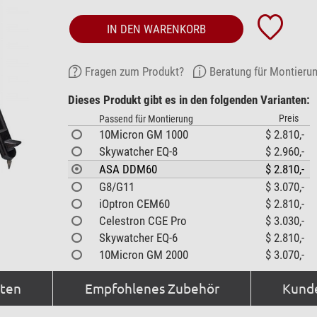
IN DEN WARENKORB
Fragen zum Produkt?
Beratung für Montieru
Dieses Produkt gibt es in den folgenden Varianten:
Preis
Passend für Montierung
10Micron GM 1000
$ 2.810,-
Skywatcher EQ-8
$ 2.960,-
ASA DDM60
$ 2.810,-
G8/G11
$ 3.070,-
iOptron CEM60
$ 2.810,-
Celestron CGE Pro
$ 3.030,-
Skywatcher EQ-6
$ 2.810,-
10Micron GM 2000
$ 3.070,-
aten
Empfohlenes Zubehör
Kund