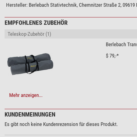
Hersteller:
Berlebach Stativtechnik, Chemnitzer Straße 2, 09619 
EMPFOHLENES ZUBEHÖR
Teleskop-Zubehör (1)
Berlebach Trans
$ 79,-*
Mehr anzeigen...
Montierungen & Zubehör (2)
Berlebach Bod
KUNDENMEINUNGEN
$ 38,90*
Es gibt noch keine Kundenrezension für dieses Produkt.