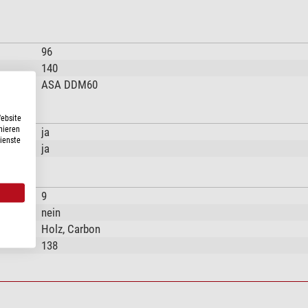
96
140
ASA DDM60
Website
nieren
ja
Dienste
ja
9
nein
Holz, Carbon
138