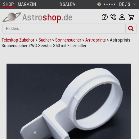
SHOP
MAGAZIN
%SALE%
DE / $
★★★★★
Teleskop-Zubehör
>
Sucher
>
Sonnensucher
>
Astroprints
> Astroprints
Sonnensucher ZWO Seestar S50 mit Filterhalter