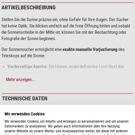
ARTIKELBESCHREIBUNG
Stellen Sie die Sonne präzise ein, ohne Gefahr für Ihre Augen. Der Sucher
hat keine Optik. Sie blicken einfach auf die freie Öffnung hinten und sobald
die Sonnenscheibe in der Mitte ist, können Sie mit der Beobachtung oder
Fotografie der Sonne beginnen.
Der Sonnensucher ermöglicht eine
exakte manuelle Vorjustierung
des
Teleskops auf die Sonne:
Vorderseitige Apertur
: Ein kleines, exakt definiertes Loch lässt das
Sonnenlicht punktförmig durchscheinen
Rückseitiges Ringsystem
: Mehrere konzentrische Ringe helfen dabei,
Mehr anzeigen...
den Lichtpunkt perfekt zu zentrieren
Sobald der Lichtpunkt mittig ausgerichtet ist, befindet sich das Seestar
TECHNISCHE DATEN
S50 bereits sehr nah an der Sonne – die automatische Feinjustierung
funktioniert danach zuverlässig
Leistung
Wir verwenden Cookies
Der Artikel wird im 3D-Druckverfahren aus
PETG
hergestellt. Er ist UV-
Geeignet für Teleskop
ZWO Seestar S50
beständig und
bis 80°C formstabil.
Wir verwenden Cookies, um Inhalte und Anzeigen zu personalisieren und um unseren
Datenverkehr zu analysieren. Wir geben auch Informationen über Ihre Nutzung
unserer Website an unsere Werbe- und Analysepartner weiter, die diese mit anderen
Allgemein