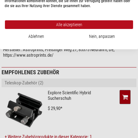
Informationen kombinieren können, die Sie ihnen zur Verfügung gestellt haben oder
Typ
Sucher
die sie aus Ihrer Nutzung ihrer Dienste gesammelt haben.
Bauart
Sonnensucher
Material
Kunststoff
Alle akzeptieren
Ablehnen
Nein, anpassen
PRODUKTSICHERHEIT
Hersteller:
Astroprints, Freisinger Weg 27, 85375 Neufahrn, DE,
https://www.astroprints.de/
EMPFOHLENES ZUBEHÖR
Teleskop-Zubehör (2)
Explore Scientific Hybrid
Sucherschuh
$ 29,90*
+ Weitere Zubehörprodukte in dieser Kategorie: 1