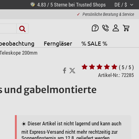
4.83 / 5 Sterne bei Trusted Shops
DE / $
✓
Persönliche Beratung & Service
beobachtung
Ferngläser
% SALE %
e Teleskope 200mm
( 5 / 5 )
Artikel-Nr.: 72285
s und gabelmontierte
☀️ Dieser Artikel ist nicht lagernd und kann auch
mit Express-Versand nicht mehr rechtzeitig zur
Sonnenfinsternis am 12.8. geliefert werden.