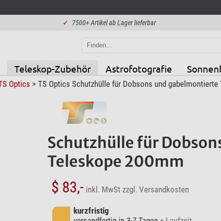
✓
7500+ Artikel ab Lager lieferbar
Teleskop-Zubehör
Astrofotografie
Sonnen
TS Optics
> TS Optics Schutzhülle für Dobsons und gabelmontiert
Schutzhülle für Dobson
Teleskope 200mm
$ 83,-
inkl. MwSt
zzgl. Versandkosten
kurzfristig
versandfertig in
3-7 Tagen
+ Laufzeit