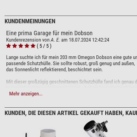
KUNDENMEINUNGEN
Eine prima Garage für mein Dobson
Kundenrezension von
A. E.
am 18.07.2024 12:42:24
( 5 / 5 )
Lange suchte ich für mein 203 mm Omegon Dobson eine gute u
passende Schutzhülle. Sie sollte robust, groß genug und außen,
das Sonnenlicht reflektierend, beschichtet sein.
Mit dieser großzügig geschnittenen Schutzhülle fand ich genau d
gewünschte Garage für mein Dobson. Zudem kann via Kordelzug
Mehr anzeigen...
Schutzhülle unterhalb der Rockerbox verschnürt werden, was ge
bei Wind von großem Vorteil ist.
KUNDEN, DIE DIESEN ARTIKEL GEKAUFT HABEN, KAUF
Damit kein Kondenswasser unter der Schutzhülle entstehen und
Korrosion führen kann, nehme ich die Schutzhülle alle paar Tage
so ich denn nicht regelmäßig beobachten kann, und lüfte gut dur
Mit dieser Schutzhülle darf mein Dobson nun ganzjährig auf de
Balkon stehen bleiben, und ist in kürzester Zeit für meine