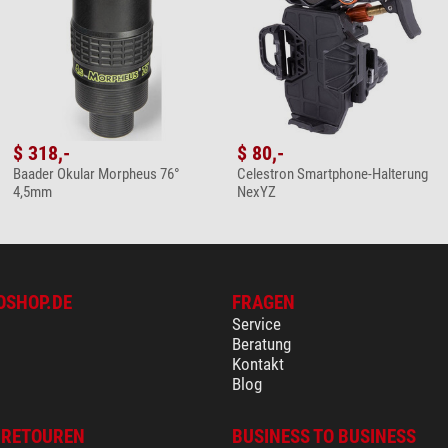
$ 318,-
$ 80,-
Baader Okular Morpheus 76°
Celestron Smartphone-Halterung
4,5mm
NexYZ
Produkt?
Bitte wenden Sie sich hierzu an unseren Kundenservice!
OSHOP.DE
FRAGEN
Service
Beratung
Kontakt
Blog
 RETOUREN
BUSINESS TO BUSINESS