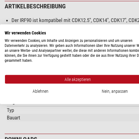
ARTIKELBESCHREIBUNG
Der IRF90 ist kompatibel mit CDK12.5", CDK14", CDK17", CDK
Es erfordert ein Standard EFA-Kit (Electronic Focuser Assemb
Wir verwenden Cookies
Wir verwenden Cookies, um Inhalte und Anzeigen zu personalisieren und um unseren
Datenverkehr zu analysieren. Wir geben auch Informationen über Ihre Nutzung unserer 
TECHNISCHE DATEN
an unsere Werbe- und Analysepartner weiter, die diese mit anderen Informationen kombi
können, die Sie ihnen zur Verfügung gestellt haben oder die sie aus Ihrer Nutzung ihrer 
gesammelt haben.
Leistung
Tragfähigkeit (kg)
Alle akzeptieren
Freier Durchlass (mm)
Fokussierweg (mm)
Ablehnen
Nein, anpassen
Allgemein
Typ
Bauart