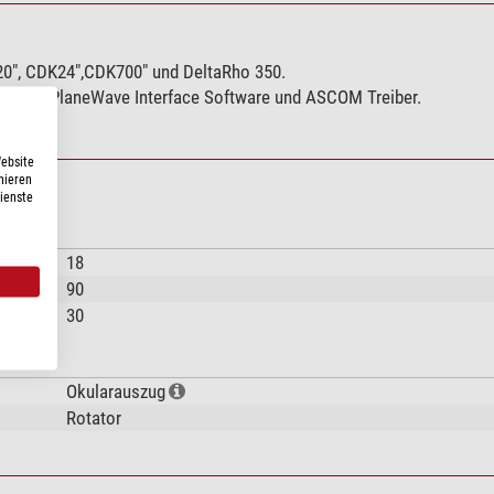
20", CDK24",CDK700" und DeltaRho 350.
ly), die PlaneWave Interface Software und ASCOM Treiber.
Website
nieren
Dienste
18
90
30
Okularauszug
Rotator