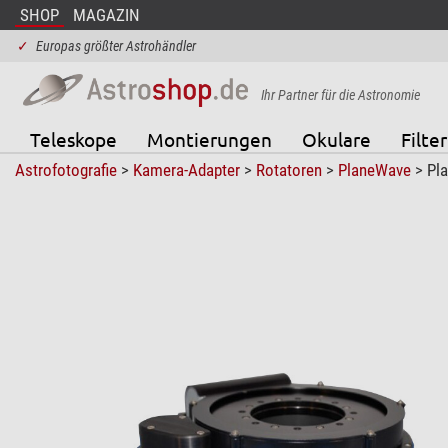
SHOP
MAGAZIN
✓
Europas größter Astrohändler
Ihr Partner für die Astronomie
Teleskope
Montierungen
Okulare
Filter
Astrofotografie
>
Kamera-Adapter
>
Rotatoren
>
PlaneWave
> Pla