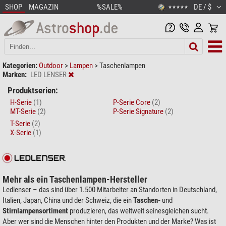
SHOP
MAGAZIN
%SALE%
DE / $
★★★★★
Kategorien:
Outdoor
>
Lampen
>
Taschenlampen
Marken:
LED LENSER
Produktserien:
H-Serie
(1)
P-Serie Core
(2)
MT-Serie
(2)
P-Serie Signature
(2)
T-Serie
(2)
X-Serie
(1)
Mehr als ein Taschenlampen-Hersteller
Ledlenser – das sind über 1.500 Mitarbeiter an Standorten in Deutschland,
Italien, Japan, China und der Schweiz, die ein
Taschen-
und
Stirnlampensortiment
produzieren, das weltweit seinesgleichen sucht.
Aber wer sind die Menschen hinter den Produkten und der Marke? Was ist