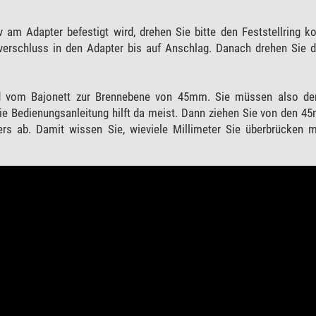
 am Adapter befestigt wird, drehen Sie bitte den Feststellring k
erschluss in den Adapter bis auf Anschlag. Danach drehen Sie de
d vom Bajonett zur Brennebene von 45mm. Sie müssen also d
ie Bedienungsanleitung hilft da meist. Dann ziehen Sie von den 
rs ab. Damit wissen Sie, wieviele Millimeter Sie überbrücken