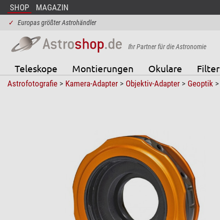
SHOP
MAGAZIN
✓
Europas größter Astrohändler
Ihr Partner für die Astronomie
Teleskope
Montierungen
Okulare
Filter
Astrofotografie
>
Kamera-Adapter
>
Objektiv-Adapter
>
Geoptik
> 