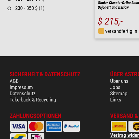
Okular Classic-Ortho 3mm
230 - 350 $
(1)
Bajonett und Barlow
$ 215,-
versandfertig in
SICHERHEIT & DATENSCHUTZ
ÜBER ASTR
AGB
Über uns
Impressum
Jobs
Datenschutz
Sitemap
Take-back & Recycling
Links
ZAHLUNGSOPTIONEN
VERSAND &
Vertrag wide