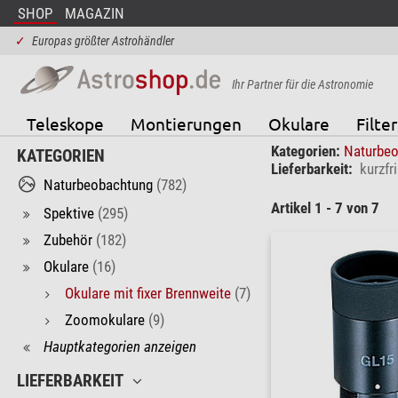
SHOP
MAGAZIN
✓
Europas größter Astrohändler
Ihr Partner für die Astronomie
Teleskope
Montierungen
Okulare
Filter
Kategorien:
Naturbe
KATEGORIEN
Lieferbarkeit:
kurzfri
Naturbeobachtung
(782)
Artikel 1 - 7 von 7
Spektive
(295)
Zubehör
(182)
Okulare
(16)
Okulare mit fixer Brennweite
(7)
Zoomokulare
(9)
Hauptkategorien anzeigen
LIEFERBARKEIT