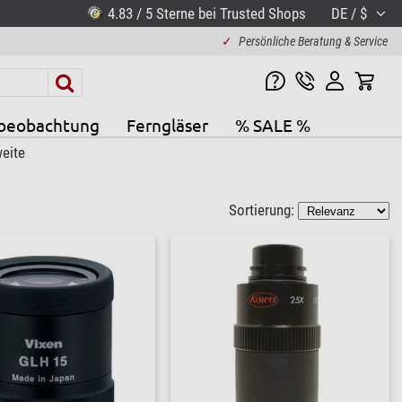
4.83 / 5 Sterne bei Trusted Shops
DE / $
✓
Persönliche Beratung & Service
beobachtung
Ferngläser
% SALE %
weite
Sortierung: