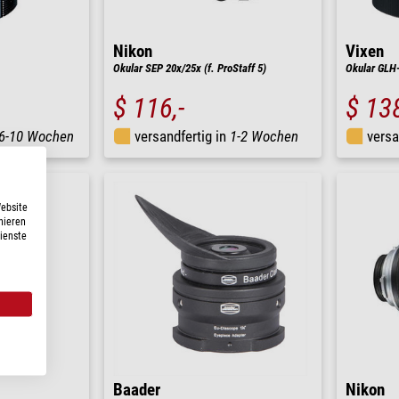
Nikon
Vixen
Okular SEP 20x/25x (f. ProStaff 5)
Okular GLH-
$ 116,-
$ 138
6-10 Wochen
versandfertig in
1-2 Wochen
versa
Website
nieren
Dienste
Baader
Nikon