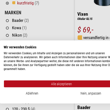
kurzfristig
(7)
MARKEN
Vixen
Okular GL15
Baader
(2)
Kowa
(1)
$ 69,-
Nikon
(2)
versandfertig in
Vixen
(2)
Wir verwenden Cookies
GEWICHT
Wir verwenden Cookies, um Inhalte und Anzeigen zu personalisieren und um unseren
Datenverkehr zu analysieren. Wir geben auch Informationen über Ihre Nutzung unserer 
< 300 g
(2)
an unsere Werbe- und Analysepartner weiter, die diese mit anderen Informationen kombi
können, die Sie ihnen zur Verfügung gestellt haben oder die sie aus Ihrer Nutzung ihrer 
BESONDERHEITEN
gesammelt haben.
Druckwasserdicht
(3)
Alle akzeptieren
Spritzwasserfest
(2)
Ablehnen
Nein, anpassen
PREIS
< 120 $
(2)
Baader
120 - 230 $
(4)