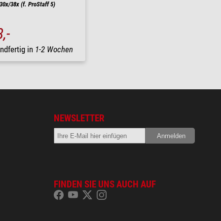
30x/38x (f. ProStaff 5)
,-
ndfertig in
1-2 Wochen
NEWSLETTER
FINDEN SIE UNS AUCH AUF