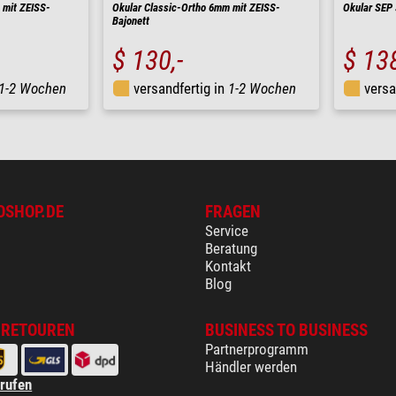
 mit ZEISS-
Okular Classic-Ortho 6mm mit ZEISS-
Okular SEP 
Bajonett
$ 130,-
$ 138
1-2 Wochen
versandfertig in
1-2 Wochen
versa
OSHOP.DE
FRAGEN
Service
Beratung
Kontakt
Blog
 RETOUREN
BUSINESS TO BUSINESS
Partnerprogramm
Händler werden
rrufen