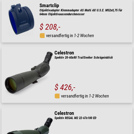
Smartclip
Objektivadapter Klemmadapter AS Multi AX U.S.E. M52x0,75 für
64mm Objektivaussendurchmesser
$ 208,-
versandfertig in
1-2 Wochen
Celestron
Spektiv 20-60x80 TrailSeeker Schrägeinblick
$ 426,-
versandfertig in
1-2 Wochen
Celestron
Spektiv REGAL M2 22-67x100 ED