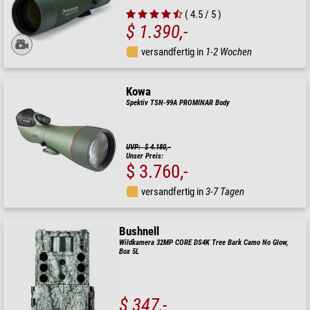
( 4.5 / 5 )
$ 1.390,-
versandfertig in
1-2 Wochen
Kowa
Spektiv TSN-99A PROMINAR Body
UVP: $ 4.180,-
Unser Preis:
$ 3.760,-
versandfertig in
3-7 Tagen
Bushnell
Wildkamera 32MP CORE DS4K Tree Bark Camo No Glow,
Box 5L
$ 347,-