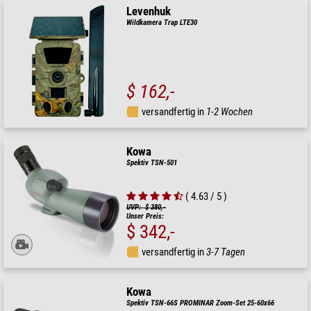
Levenhuk
Wildkamera Trap LTE30
$ 162,-
versandfertig in
1-2 Wochen
Kowa
Spektiv TSN-501
( 4.63 / 5 )
UVP: $ 380,-
Unser Preis:
$ 342,-
versandfertig in
3-7 Tagen
Kowa
Spektiv TSN-66S PROMINAR Zoom-Set 25-60x66