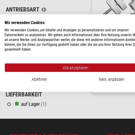
ANTRIEBSART
Schneckenrad
(1)
Wir verwenden Cookies
MAX. ZULADUNG
Wir verwenden Cookies, um Inhalte und Anzeigen zu personalisieren und um unseren
Datenverkehr zu analysieren. Wir geben auch Informationen über Ihre Nutzung unserer 
10 - 15 kg
(1)
an unsere Werbe- und Analysepartner weiter, die diese mit anderen Informationen kombi
Skywatcher
können, die Sie ihnen zur Verfügung gestellt haben oder die sie aus Ihrer Nutzung ihrer 
Montierung EQ5
gesammelt haben.
STATIV
( 4.4
Dreibeinstativ
(1)
UVP: $ 560,-
Alle akzeptieren
Unser Preis:
PREIS
$ 456,-
Ablehnen
Nein, anpassen
350 - 580 $
(1)
versandfertig in
LIEFERBARKEIT
auf Lager
(1)