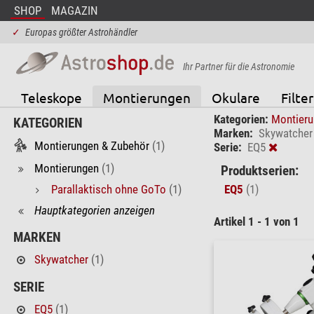
SHOP
MAGAZIN
✓
Europas größter Astrohändler
Ihr Partner für die Astronomie
Teleskope
Montierungen
Okulare
Filter
Kategorien:
Montieru
KATEGORIEN
Marken:
Skywatcher
Montierungen & Zubehör
(1)
Serie:
EQ5
Montierungen
(1)
Produktserien:
Parallaktisch ohne GoTo
(1)
EQ5
(1)
Hauptkategorien anzeigen
Artikel 1 - 1 von 1
MARKEN
Skywatcher
(1)
SERIE
EQ5
(1)