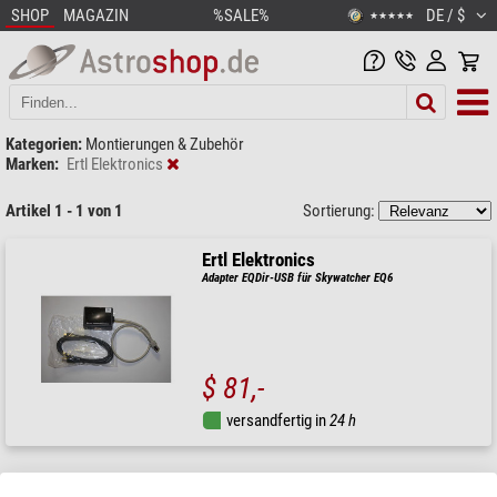
SHOP
MAGAZIN
%SALE%
DE / $
★★★★★
Kategorien:
Montierungen & Zubehör
Marken:
Ertl Elektronics
Artikel 1 - 1 von 1
Sortierung:
Ertl Elektronics
Adapter EQDir-USB für Skywatcher EQ6
$ 81,-
versandfertig in
24 h